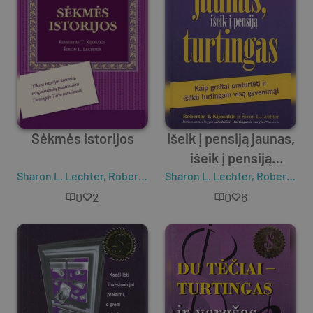
Sėkmės istorijos
Išeik į pensiją jaunas,
išeik į pensiją
Sharon L. Lechter
,
Robert T. Kiyosaki
Sharon L. Lechter
turtingas
,
Robert T. Kiyosaki
0
2
0
6