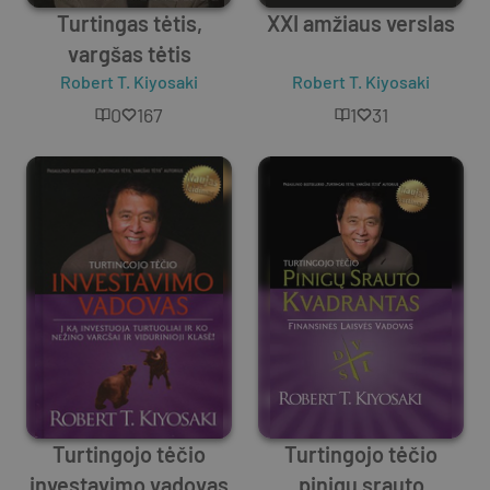
Turtingas tėtis,
XXI amžiaus verslas
vargšas tėtis
Robert T. Kiyosaki
Robert T. Kiyosaki
0
167
1
31
Turtingojo tėčio
Turtingojo tėčio
investavimo vadovas
pinigų srauto