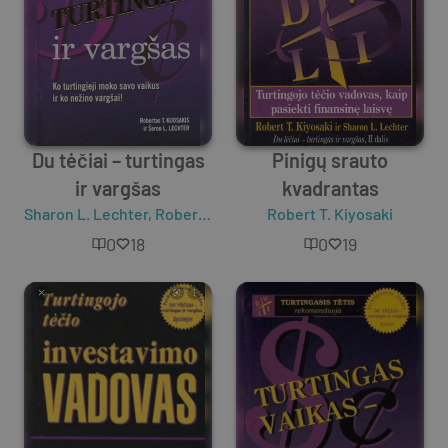
Du tėčiai – turtingas
Pinigų srauto
ir vargšas
kvadrantas
Sharon L. Lechter
,
Robert T. Kiyosaki
Robert T. Kiyosaki
0
18
0
19