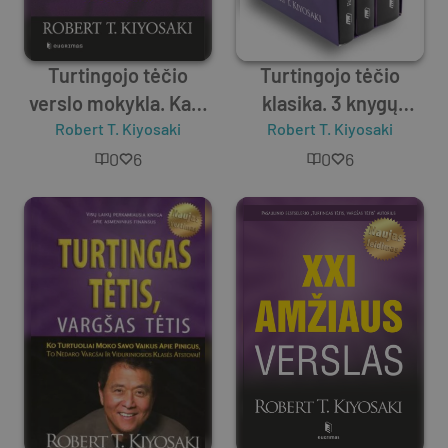
Turtingojo tėčio
Turtingojo tėčio
verslo mokykla. Kaip
klasika. 3 knygų
padėti sau ir kitiems
Robert T. Kiyosaki
Robert T. Kiyosaki
rinkinys
0
6
0
6