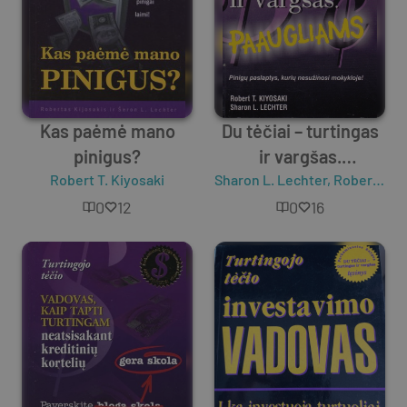
Kas paėmė mano
Du tėčiai – turtingas
pinigus?
ir vargšas.
Robert T. Kiyosaki
Sharon L. Lechter
Paaugliams
,
Robert T. Kiyosaki
0
12
0
16