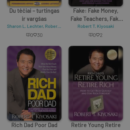
Du tėčiai – turtingas
Fake: Fake Money,
ir vargšas
Fake Teachers, Fake
Sharon L. Lechter
,
Robert T. Kiyosaki
Robert T. Kiyosaki
Assets
0
30
0
2
Rich Dad Poor Dad
Retire Young Retire