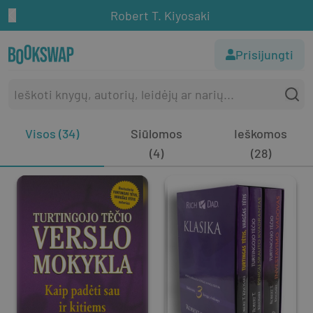
Robert T. Kiyosaki
Prisijungti
Visos (34)
Siūlomos
Ieškomos
(4)
(28)