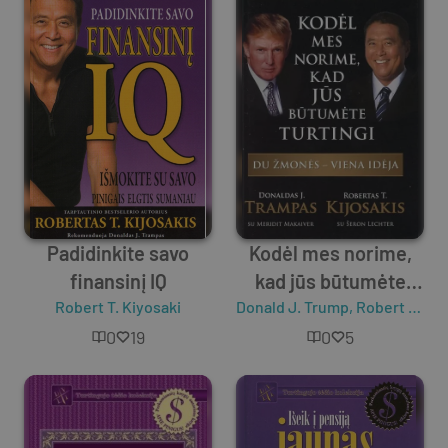
Padidinkite savo
Kodėl mes norime,
finansinį IQ
kad jūs būtumėte
Robert T. Kiyosaki
Donald J. Trump
turtingi
,
Robert T. Kiyosaki
0
19
0
5