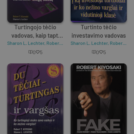
Turtingojo tėčio
Turtinto tėčio
vadovas, kaip tapti
investavimo vadovas
Sharon L. Lechter
turtingam
,
Robert T. Kiyosaki
Sharon L. Lechter
,
Robert T. Kiyosaki
neatsisakant
0
5
0
5
kreditinių kortelių