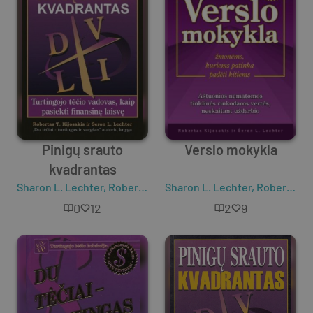
Pinigų srauto
Verslo mokykla
kvadrantas
Sharon L. Lechter
,
Robert T. Kiyosaki
Sharon L. Lechter
,
Robert T. Kiyosaki
0
12
2
9