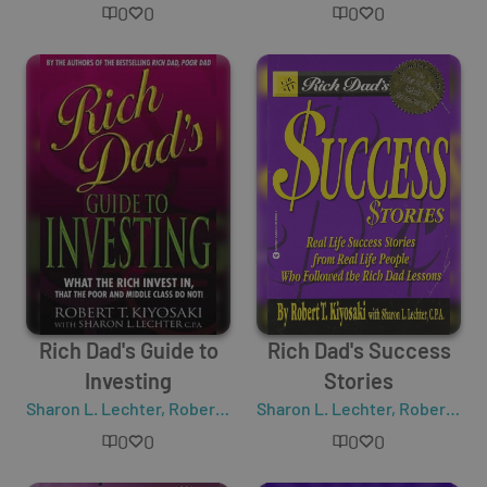
0
0
0
0
Rich Dad's Guide to
Rich Dad's Success
Investing
Stories
Sharon L. Lechter
,
Robert T. Kiyosaki
Sharon L. Lechter
,
Robert T. Kiyosaki
0
0
0
0