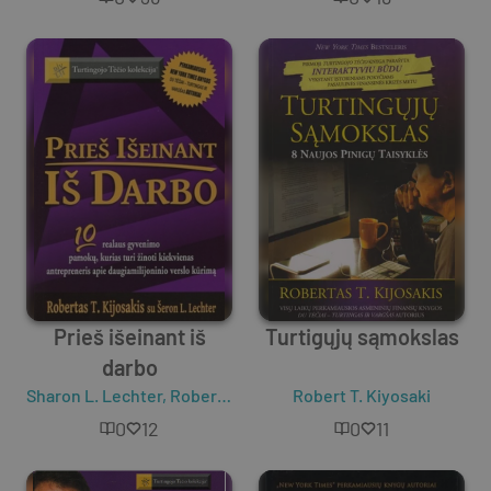
Prieš išeinant iš
Turtigųjų sąmokslas
darbo
Sharon L. Lechter
,
Robert T. Kiyosaki
Robert T. Kiyosaki
0
12
0
11