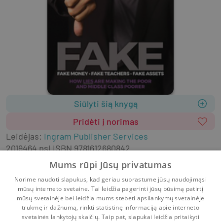
Siūlyti šią knygą
Pridėti į norimas
Leidėjas
:
Ingram Publisher Services
2019
464 psl.
ISBN
9781612680842
Viršelis
:
Minkštas
Anglų k.
Mums rūpi Jūsų privatumas
Asmenybės tobulėjimas
Norime naudoti slapukus, kad geriau suprastume jūsų naudojimąsi
Literatūra užsienio kalbomis
Negrožinė literatūra
mūsų interneto svetaine. Tai leidžia pagerinti jūsų būsimą patirtį
Populiarioji psichologija
mūsų svetainėje bei leidžia mums stebėti apsilankymų svetainėje
trukmę ir dažnumą, rinkti statistinę informaciją apie interneto
svetainės lankytojų skaičių. Taip pat, slapukai leidžia pritaikyti