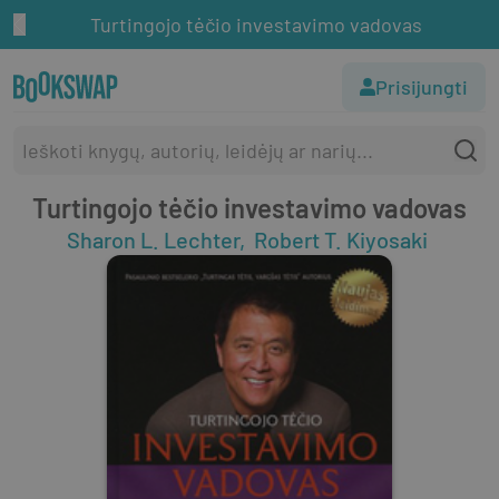
Turtingojo tėčio investavimo vadovas
Prisijungti
Turtingojo tėčio investavimo vadovas
Sharon L. Lechter
Robert T. Kiyosaki