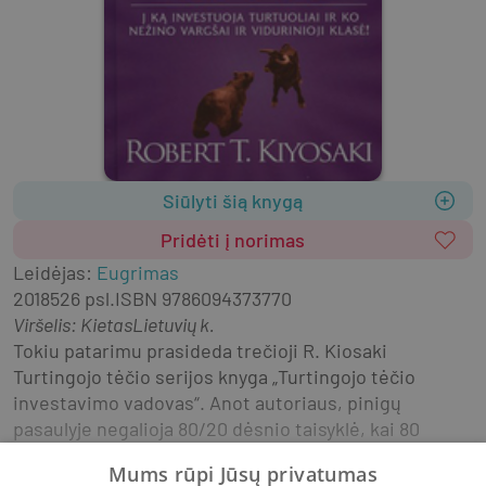
Siūlyti šią knygą
Pridėti į norimas
Leidėjas
:
Eugrimas
2018
526 psl.
ISBN
9786094373770
Viršelis
:
Kietas
Lietuvių k.
Tokiu patarimu prasideda trečioji R. Kiosaki 
Turtingojo tėčio serijos knyga „Turtingojo tėčio 
investavimo vadovas“. Anot autoriaus, pinigų 
pasaulyje negalioja 80/20 dėsnio taisyklė, kai 80 
procentų sėkmės priklauso nuo 20 procentų 
Mums rūpi Jūsų privatumas
pastangų. Čia vyrauja 90/10 dėsnio taisyklė, kuri 