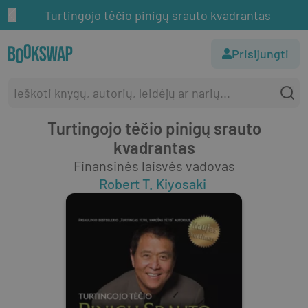
Turtingojo tėčio pinigų srauto kvadrantas
Prisijungti
Turtingojo tėčio pinigų srauto
kvadrantas
Finansinės laisvės vadovas
Robert T. Kiyosaki