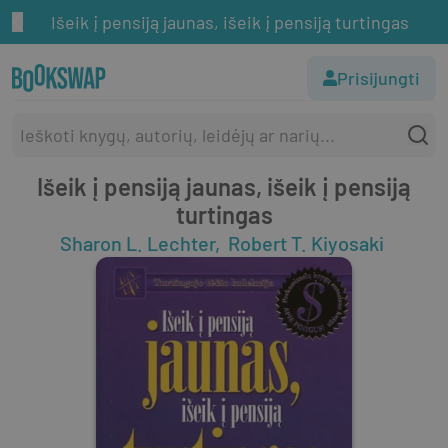
Išeik į pensiją jaunas, išeik į pensiją turtingas
Prisijungti
Išeik į pensiją jaunas, išeik į pensiją
turtingas
Sharon L. Lechter
Robert T. Kiyosaki