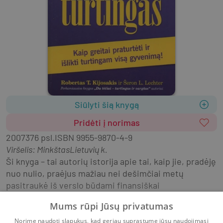
Siūlyti šią knygą
Pridėti į norimas
2007
376 psl.
ISBN
9955-9870-4-9
Viršelis
:
Minkštas
Lietuvių k.
Ši knyga – tai autorių istorija apie tai, kaip jie, pradėję 
nuo nulio, praėjus mažiau nei dešimčiai metų 
pasitraukė iš verslo būdami finansiškai 
nepriklausomi.
Mums rūpi Jūsų privatumas
Raskite galimybių įgyvendinti tai savo gyvenime!
Norime naudoti slapukus, kad geriau suprastume jūsų naudojimąsi