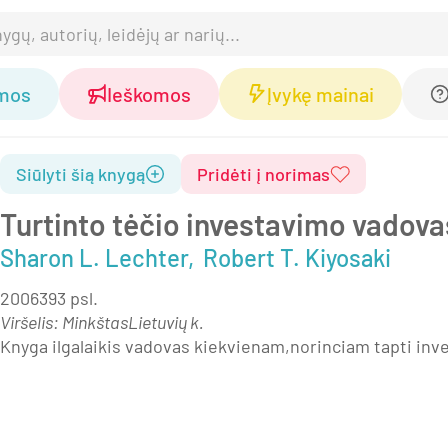
omos
Ieškomos
Įvykę mainai
Siūlyti šią knygą
Pridėti į norimas
Turtinto tėčio investavimo vadova
Sharon L. Lechter
Robert T. Kiyosaki
2006
393 psl.
Viršelis
:
Minkštas
Lietuvių k.
Knyga ilgalaikis vadovas kiekvienam,norinciam tapti inv