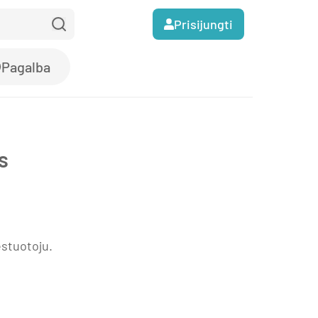
Prisijungti
Pagalba
s
estuotoju.