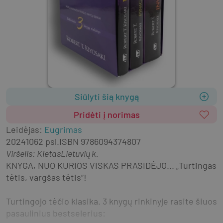
Siūlyti šią knygą
Pridėti į norimas
Leidėjas
:
Eugrimas
2024
1062 psl.
ISBN
9786094374807
Viršelis
:
Kietas
Lietuvių k.
KNYGA, NUO KURIOS VISKAS PRASIDĖJO... „Turtingas 
tėtis, vargšas tėtis“!
Turtingojo tėčio klasika. 3 knygų rinkinyje rasite šiuos 
pasaulinius bestselerius: