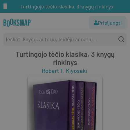
Turtingojo tėčio klasika. 3 knygų rinkinys
Prisijungti
Turtingojo tėčio klasika. 3 knygų
rinkinys
Robert T. Kiyosaki