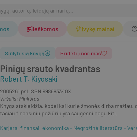
omos
Ieškomos
Įvykę mainai
Siūlyti šią knygą
Pridėti į norimas
Pinigų srauto kvadrantas
Robert T. Kiyosaki
2005
261 psl.
ISBN
998683340X
Viršelis
:
Minkštas
Knyga atskleidžia, kodėl kai kurie žmonės dirba mažiau,
tačiau finansiniu požiūriu yra saugesni negu kiti.
Karjera, finansai, ekonomika
Negrožinė literatūra
Ver