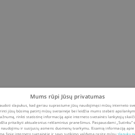
Mums rūpi Jūsų privatumas
udoti slapukus, kad geriau suprastume jūsų naudojimąsi mūsų interneto sve
rinti jūsų būsimą patirtį mūsų svetainėje bei leidžia mums stebėti apsilanky
ažnumą, rinkti statistinę informaciją apie interneto svetainės lankytojų skaiči
idžia pritaikyti aktualesnius reklaminius pranešimus. Paspausdami „Sutinku“ 
 naudojimu ir susijusių asmens duomenų tvarkymu. Išsamią informaciją apie
mą šioje interneto svetainėje ir savo sutikimo valdymą rasite mūsų
slapukų po