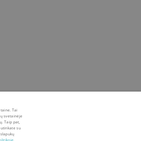
taine. Tai
mų svetainėje
ų. Taip pat,
sutinkate su
 slapukų
litikoje.