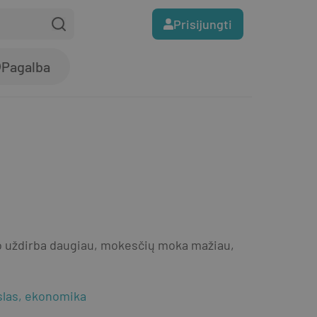
Prisijungti
Pagalba
 o uždirba daugiau, mokesčių moka mažiau, 
slas, ekonomika