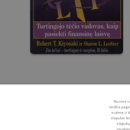
Norime na
leidžia page
trukmę ir d
slapukai le
slapukų
naudoji