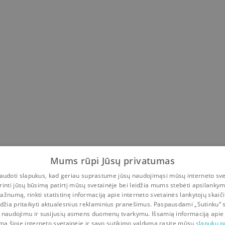
Mums rūpi Jūsų privatumas
udoti slapukus, kad geriau suprastume jūsų naudojimąsi mūsų interneto sve
rinti jūsų būsimą patirtį mūsų svetainėje bei leidžia mums stebėti apsilanky
ažnumą, rinkti statistinę informaciją apie interneto svetainės lankytojų skaiči
idžia pritaikyti aktualesnius reklaminius pranešimus. Paspausdami „Sutinku“ 
 naudojimu ir susijusių asmens duomenų tvarkymu. Išsamią informaciją apie
mą šioje interneto svetainėje ir savo sutikimo valdymą rasite mūsų
slapukų po