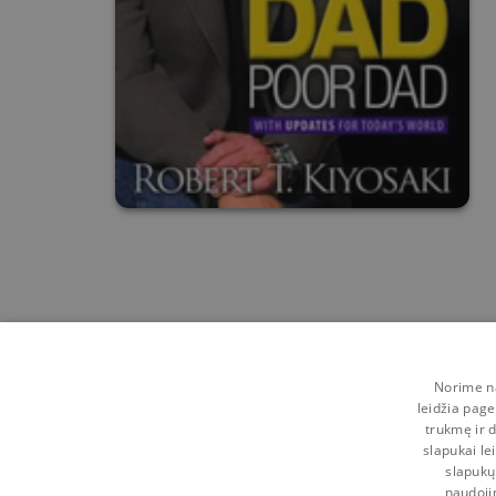
Norime na
leidžia page
trukmę ir d
slapukai le
slapukų
naudoji