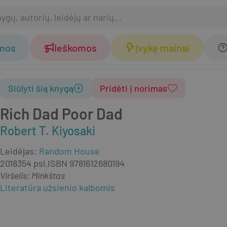
omos
Ieškomos
Įvykę mainai
Siūlyti šią knygą
Pridėti į norimas
Rich Dad Poor Dad
Robert T. Kiyosaki
Leidėjas
:
Random House
2018
354 psl.
ISBN
9781612680194
Viršelis
:
Minkštas
Literatūra užsienio kalbomis