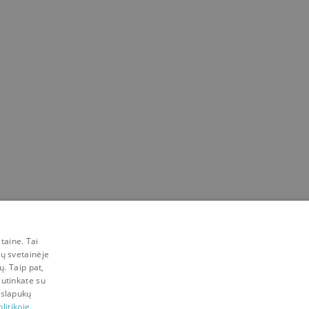
taine. Tai
mų svetainėje
ų. Taip pat,
sutinkate su
 slapukų
litikoje.