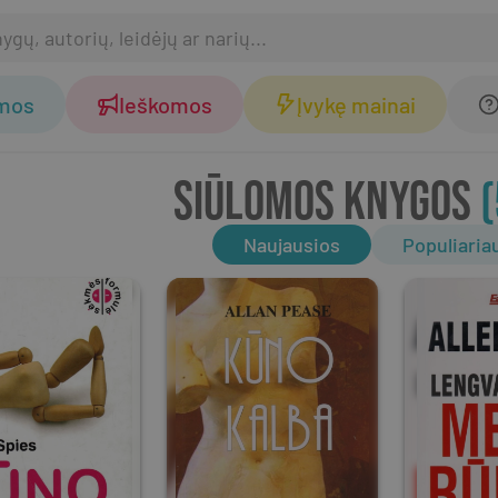
omos
Ieškomos
Įvykę mainai
SIŪLOMOS KNYGOS
(
Naujausios
Populiaria