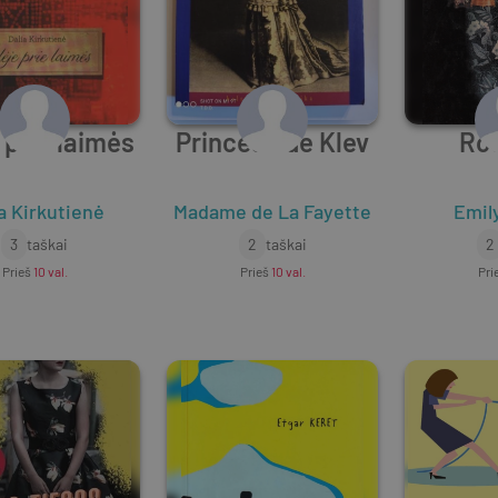
e prie laimės
Princesė de Klev
Rod
a Kirkutienė
Madame de La Fayette
Emil
3
taškai
2
taškai
2
Prieš
10 val.
Prieš
10 val.
Pri