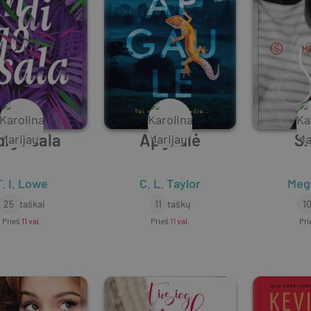
digo sala
Apgaulė
Sk
T. I. Lowe
C. L. Taylor
Meg
25
taškai
11
taškų
1
Prieš
11 val.
Prieš
11 val.
Pri