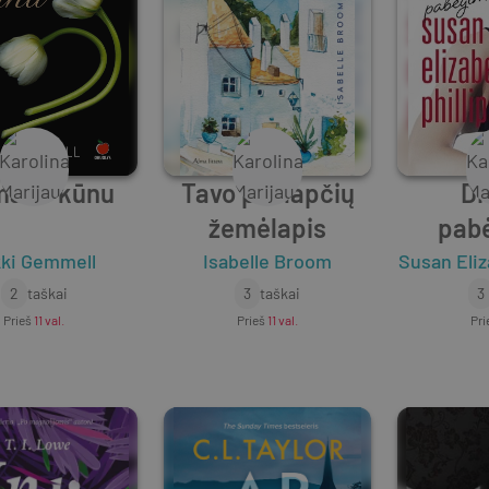
mano kūnu
Tavo paslapčių
Di
žemėlapis
pab
kki Gemmell
Isabelle Broom
Susan Eliz
2
taškai
3
taškai
3
Prieš
11 val.
Prieš
11 val.
Pri