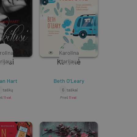
ilusi
Kelionė
an Hart
Beth O'Leary
0
taškų
6
taškai
eš
11 val.
Prieš
11 val.