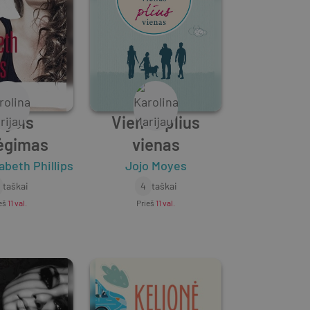
dysis
Vienas plius
ėgimas
vienas
abeth Phillips
Jojo Moyes
taškai
4
taškai
eš
11 val.
Prieš
11 val.