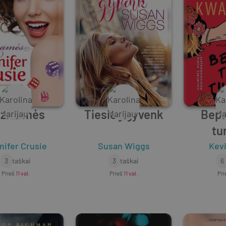
žinamės
Tiesiog gyvenk
Bepr
tu
nifer Crusie
Susan Wiggs
Kev
3
taškai
3
taškai
6
Prieš
11 val.
Prieš
11 val.
Pri