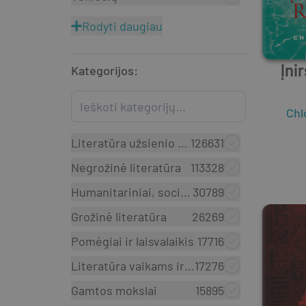
Rodyti daugiau
Įni
Kategorijos
:
Chl
Literatūra užsienio kalbomis
126631
Negrožinė literatūra
113328
Humanitariniai, socialiniai mokslai
30789
Grožinė literatūra
26269
Pomėgiai ir laisvalaikis
17716
Literatūra vaikams ir paaugliams
17276
Gamtos mokslai
15895