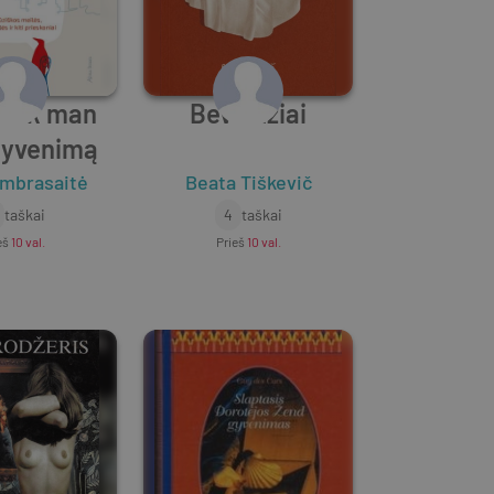
link man
Beveidžiai
gyvenimą
Umbrasaitė
Beata Tiškevič
taškai
4
taškai
eš
10 val.
Prieš
10 val.