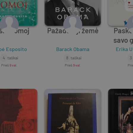
ršis Romoj
Pažadėtoji žemė
Pasko
savo 
oé Esposito
Barack Obama
Erika 
4
taškai
8
taškai
3
Prieš
9 val.
Prieš
9 val.
Pri