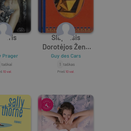
žeris
Slaptasis
Dorotėjos Žend
gyvenimas
y Prager
Guy des Cars
taškai
1
taškas
eš
10 val.
Prieš
10 val.