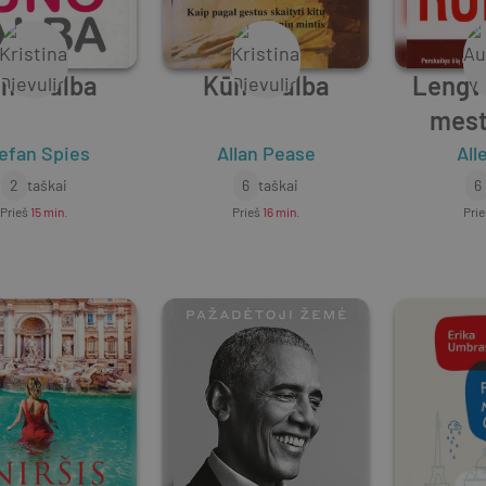
no kalba
Kūno kalba
Lengv
mest
efan Spies
Allan Pease
All
2
taškai
6
taškai
6
Prieš
15 min.
Prieš
16 min.
Pri