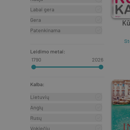
Labai gera
Gera
Kū
Patenkinama
St
Leidimo metai
:
1790
2026
Kalba
:
Lietuvių
Anglų
Rusų
Vokiečių