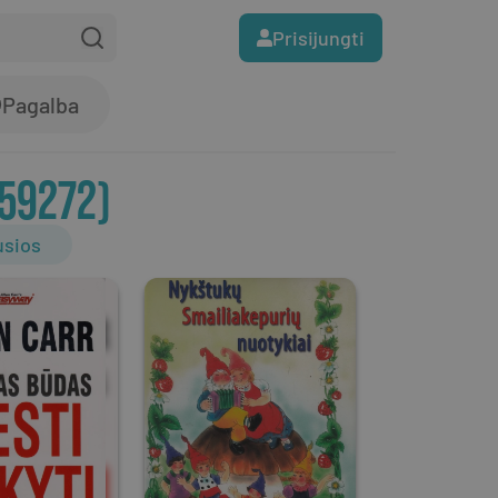
Prisijungti
Pagalba
59272
)
usios