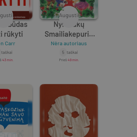
as būdas
Nykštukų
i rūkyti
Smailiakepurių
nuotykiai
en Carr
Nėra autoriaus
taškai
5
taškai
eš
43 min.
Prieš
49 min.