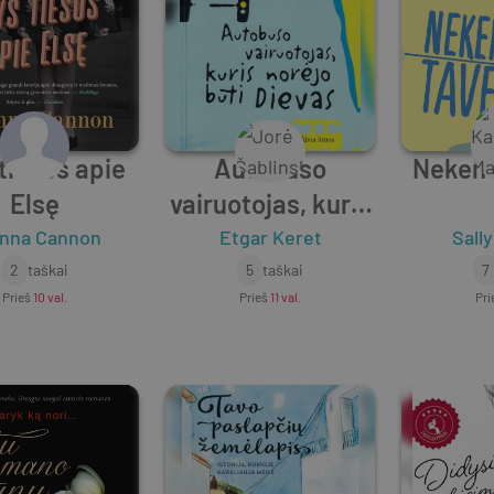
tiesos apie
Autobuso
Nekenč
Elsę
vairuotojas, kuris
norėjo būti Dievas
nna Cannon
Etgar Keret
Sall
2
taškai
5
taškai
7
Prieš
10 val.
Prieš
11 val.
Pri