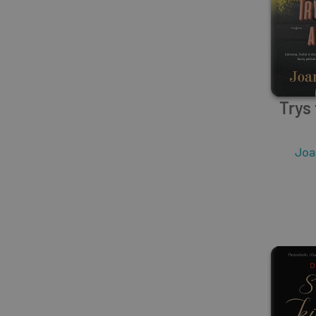
Trys 
Joa