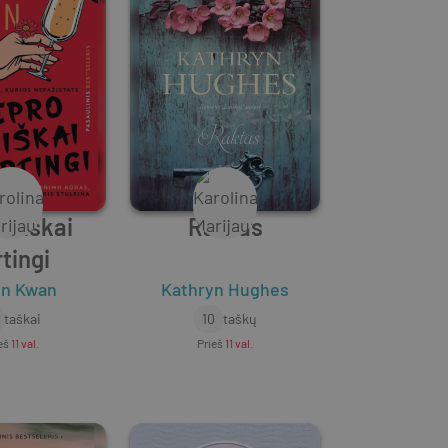
otiškai
Raktas
rtingi
in Kwan
Kathryn Hughes
taškai
10
taškų
eš
11 val.
Prieš
11 val.