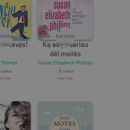
iu tavęs!
Ką aš padariau
dėl meilės
y Thorne
Susan Elizabeth Phillips
taškai
3
taškai
eš
11 val.
Prieš
11 val.