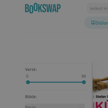
Siūl
Vertė
:
0
99
Būklė
:
Nauja