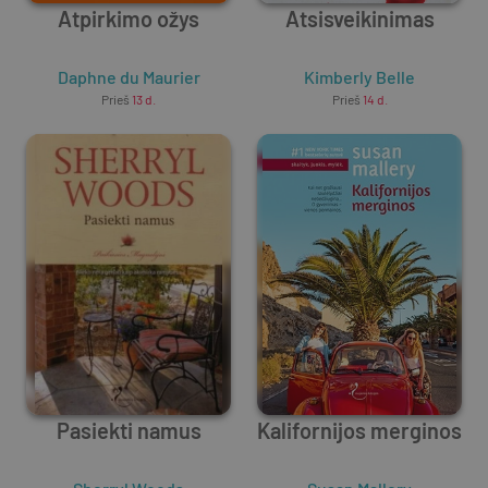
Atpirkimo ožys
Atsisveikinimas
Daphne du Maurier
Kimberly Belle
Prieš
13 d.
Prieš
14 d.
Pasiekti namus
Kalifornijos merginos