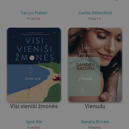
Tarryn Fisher
Curtis Sittenfeld
Prieš
7 d.
Prieš
7 d.
Visi vieniši žmonės
Vienudu
Ignė Ale
Sandra Brown
Prieš
8 d.
Prieš
9 d.