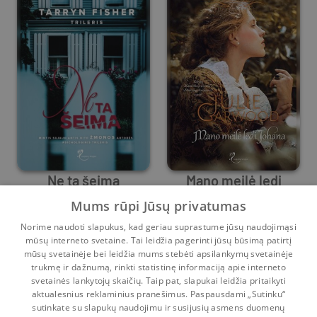
Ne ta šeima
Mano meilė ledi
Johana
Mums rūpi Jūsų privatumas
Tarryn Fisher
Julie Garwood
Norime naudoti slapukus, kad geriau suprastume jūsų naudojimąsi
Prieš
19 d.
Prieš
19 d.
mūsų interneto svetaine. Tai leidžia pagerinti jūsų būsimą patirtį
mūsų svetainėje bei leidžia mums stebėti apsilankymų svetainėje
1
2
3
...
16
trukmę ir dažnumą, rinkti statistinę informaciją apie interneto
svetainės lankytojų skaičių. Taip pat, slapukai leidžia pritaikyti
aktualesnius reklaminius pranešimus. Paspausdami „Sutinku“
sutinkate su slapukų naudojimu ir susijusių asmens duomenų
Pradinis
Krepšelis
Pokalbiai
Pranešimai
Paskyra