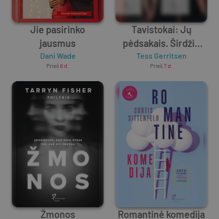
Jie pasirinko
Tavistokai: Jų
jausmus
pėdsakais. Širdžių
Dani Wade
Tess Gerritsen
vagilė
Prieš
6 d.
Prieš
7 d.
Žmonos
Romantinė komedija