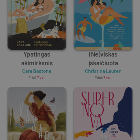
Ypatingas
(Ne)viskas
akimirksnis
įskaičiuota
Cara Bastone
Christina Lauren
Prieš
7 val.
Prieš
7 val.