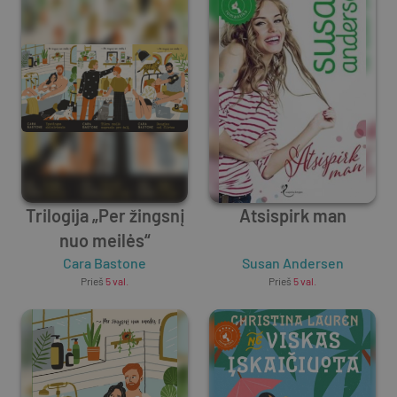
Trilogija „Per žingsnį
Atsispirk man
nuo meilės“
Cara Bastone
Susan Andersen
Prieš
5 val.
Prieš
5 val.