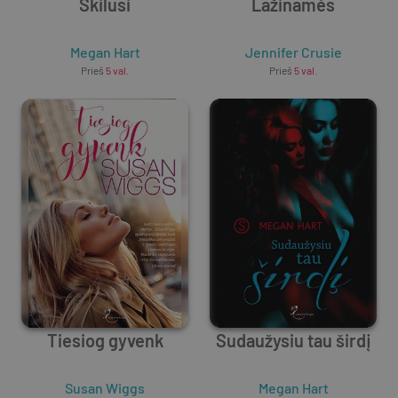
Skilusi
Lažinamės
Megan Hart
Jennifer Crusie
Prieš
5 val.
Prieš
5 val.
Tiesiog gyvenk
Sudaužysiu tau širdį
Susan Wiggs
Megan Hart