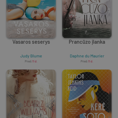
Vasaros seserys
Prancūzo įlanka
Judy Blume
Daphne du Maurier
Prieš
11 d.
Prieš
11 d.