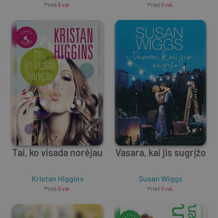
Prieš
5 val.
Prieš
5 val.
Tai, ko visada norėjau
Vasara, kai jis sugrįžo
Kristan Higgins
Susan Wiggs
Prieš
5 val.
Prieš
5 val.