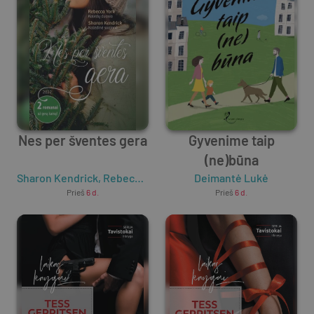
Nes per šventes gera
Gyvenime taip
(ne)būna
Sharon Kendrick
,
Rebecca York
Deimantė Lukė
Prieš
6 d.
Prieš
6 d.