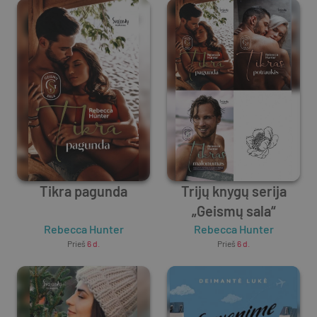
Tikra pagunda
Trijų knygų serija
„Geismų sala“
Rebecca Hunter
Rebecca Hunter
Prieš
6 d.
Prieš
6 d.