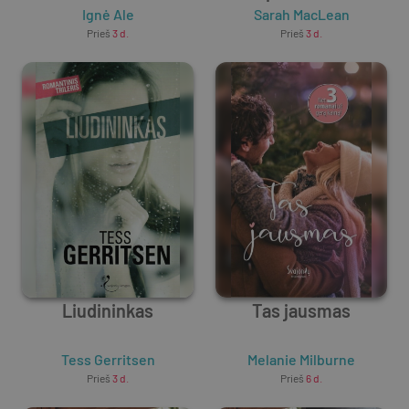
Ignė Ale
Sarah MacLean
Prieš
3 d.
Prieš
3 d.
Liudininkas
Tas jausmas
Tess Gerritsen
Melanie Milburne
Prieš
3 d.
Prieš
6 d.