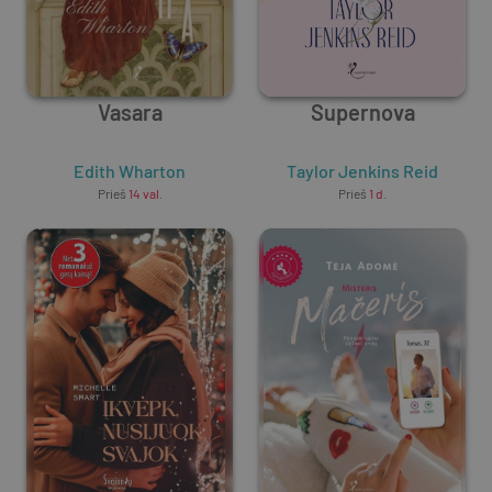
Vasara
Supernova
Edith Wharton
Taylor Jenkins Reid
Prieš
14 val.
Prieš
1 d.