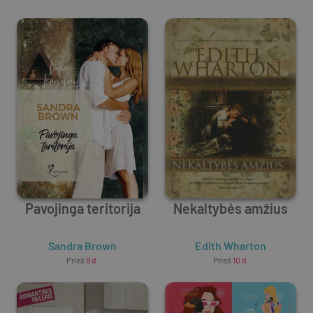
Pavojinga teritorija
Nekaltybės amžius
Sandra Brown
Edith Wharton
Prieš
9 d.
Prieš
10 d.