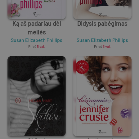
Ką aš padariau dėl
Didysis pabėgimas
meilės
Susan Elizabeth Phillips
Susan Elizabeth Phillips
Prieš
5 val.
Prieš
5 val.