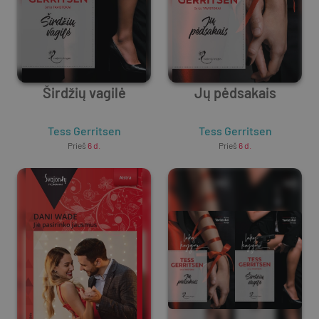
Širdžių vagilė
Jų pėdsakais
Tess Gerritsen
Tess Gerritsen
Prieš
6 d.
Prieš
6 d.