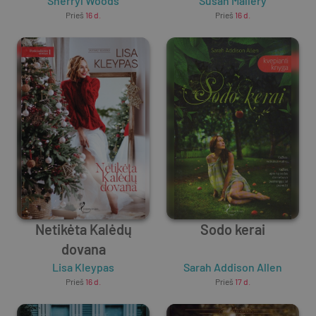
Sherryl Woods
Susan Mallery
Prieš
16 d.
Prieš
16 d.
Netikėta Kalėdų
Sodo kerai
dovana
Lisa Kleypas
Sarah Addison Allen
Prieš
16 d.
Prieš
17 d.