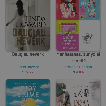
Daugiau neverk
Manhatanas, šunyčiai
ir meilė
Linda Howard
Stefanie London
Prieš
10 d.
Prieš
11 d.