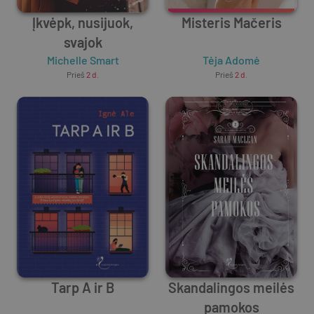
Įkvėpk, nusijuok,
Misteris Mačeris
svajok
Michelle Smart
Tėja Adomė
Prieš
2 d.
Prieš
2 d.
Tarp A ir B
Skandalingos meilės
pamokos