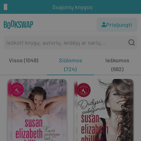
Svajonių knygos
Prisijungti
Visos (1049)
Siūlomos
Ieškomos
(724)
(682)