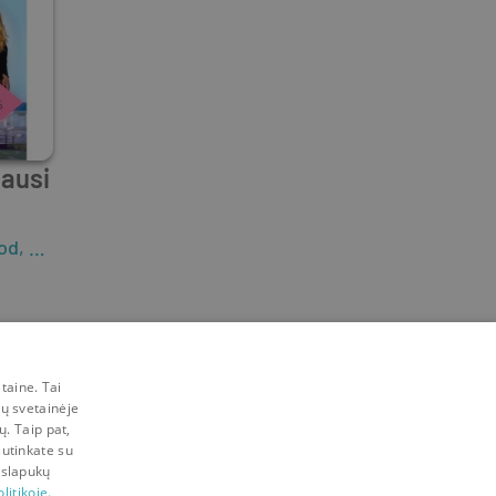
iausi
od
,
Avril Tremayne
,
Jennifer Rae
taine. Tai
mų svetainėje
ų. Taip pat,
sutinkate su
 slapukų
litikoje.