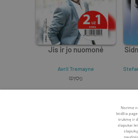
Jis ir jo nuomonė
Sidn
Avril Tremayne
Stefa
1
0
Norime na
leidžia page
trukmę ir d
slapukai le
slapukų
naudoji