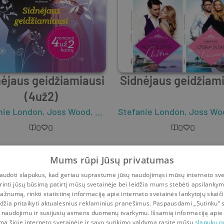
ėjaus geidžiamiausi
Sidnėjaus geidžiam
(4už2)
nie London
,
Joss Wood
,
Avril Tremayne
Stefanie London
,
Joss Wo
0
0
0
0
Mums rūpi Jūsų privatumas
udoti slapukus, kad geriau suprastume jūsų naudojimąsi mūsų interneto sve
rinti jūsų būsimą patirtį mūsų svetainėje bei leidžia mums stebėti apsilanky
ažnumą, rinkti statistinę informaciją apie interneto svetainės lankytojų skaiči
idžia pritaikyti aktualesnius reklaminius pranešimus. Paspausdami „Sutinku“ 
 naudojimu ir susijusių asmens duomenų tvarkymu. Išsamią informaciją apie
mą šioje interneto svetainėje ir savo sutikimo valdymą rasite mūsų
slapukų po