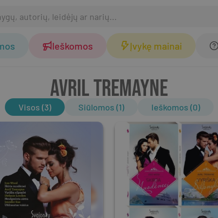
omos
Ieškomos
Įvykę mainai
AVRIL TREMAYNE
Visos (3)
Siūlomos (1)
Ieškomos (0)