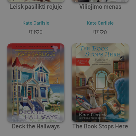
Leisk pasilikti rojuje
Viliojimo menas
Kate Carlisle
Kate Carlisle
1
0
1
0
Deck the Hallways
The Book Stops Here