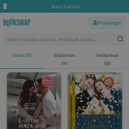
Kate Carlisle
Prisijungti
Visos (9)
Siūlomos
Ieškomos
(4)
(0)