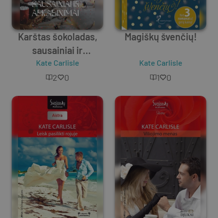
Karštas šokoladas,
Magiškų švenčių!
sausainiai ir
apkabinimai
Kate Carlisle
Kate Carlisle
2
0
1
0