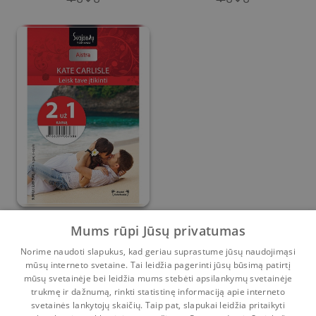
Leisk tave įtikinti
Mums rūpi Jūsų privatumas
Norime naudoti slapukus, kad geriau suprastume jūsų naudojimąsi
Kate Carlisle
mūsų interneto svetaine. Tai leidžia pagerinti jūsų būsimą patirtį
0
0
mūsų svetainėje bei leidžia mums stebėti apsilankymų svetainėje
trukmę ir dažnumą, rinkti statistinę informaciją apie interneto
svetainės lankytojų skaičių. Taip pat, slapukai leidžia pritaikyti