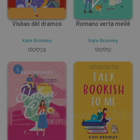
Viskas dėl dramos
Romano verta meilė
Kate Bromley
Kate Bromley
0
28
0
51