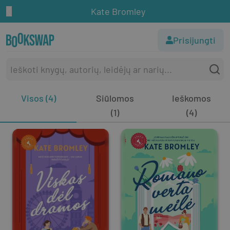
Kate Bromley
Prisijungti
Visos (4)
Siūlomos
Ieškomos
(1)
(4)