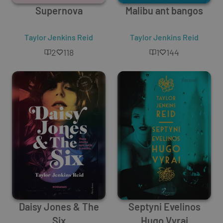
Supernova
Malibu ant bangos
Taylor Jenkins Reid
Taylor Jenkins Reid
2
118
1
144
Daisy Jones & The
Septyni Evelinos
Six
Hugo Vyrai