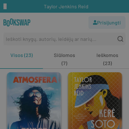
Taylor Jenkins Reid
Prisijungti
Visos (23)
Siūlomos
Ieškomos
(7)
(23)