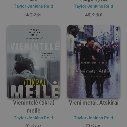
Taylor Jenkins Reid
Taylor Jenkins Reid
0
84
0
301
Vienintelė (tikra)
Vieni metai. Atskirai
meilė
Taylor Jenkins Reid
Taylor Jenkins Reid
0
63
3
85