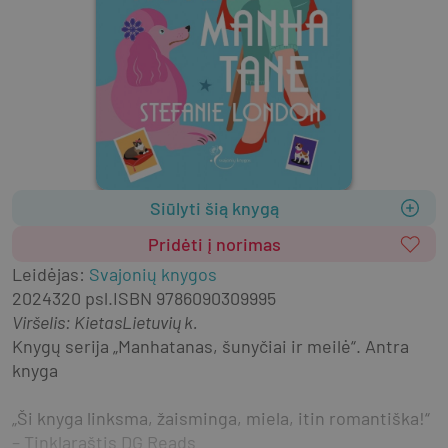
Siūlyti šią knygą
Pridėti į norimas
Leidėjas
:
Svajonių knygos
2024
320 psl.
ISBN
9786090309995
Viršelis
:
Kietas
Lietuvių k.
Knygų serija „Manhatanas, šunyčiai ir meilė“. Antra 
knyga
„Ši knyga linksma, žaisminga, miela, itin romantiška!“ 
– Tinklaraštis DG Reads