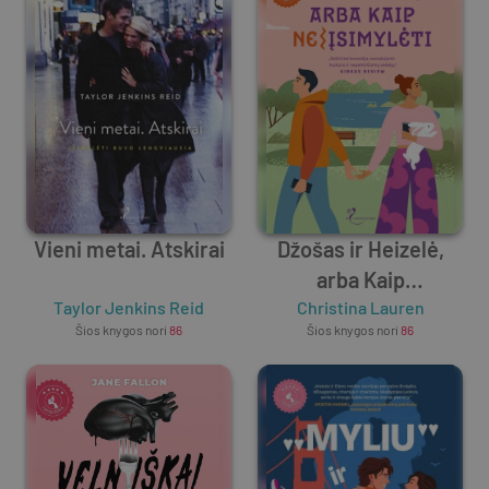
Vieni metai. Atskirai
Džošas ir Heizelė,
arba Kaip
Taylor Jenkins Reid
Christina Lauren
(ne)įsimylėti
Šios knygos nori
86
Šios knygos nori
86