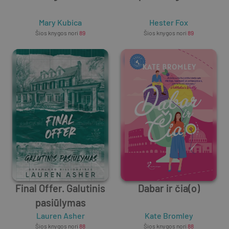
Mary Kubica
Hester Fox
Šios knygos nori
89
Šios knygos nori
89
Final Offer. Galutinis
Dabar ir čia(o)
pasiūlymas
Lauren Asher
Kate Bromley
Šios knygos nori
88
Šios knygos nori
88