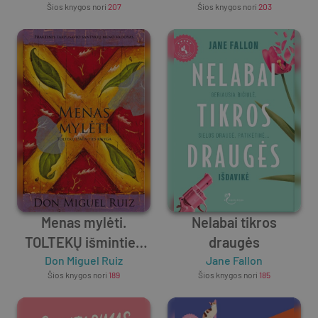
Šios knygos nori
207
Šios knygos nori
203
Menas mylėti.
Nelabai tikros
TOLTEKŲ išminties
draugės
Don Miguel Ruiz
knyga
Jane Fallon
Šios knygos nori
189
Šios knygos nori
185