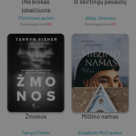
(Ne)viskas
Iš skirtingų pasaulių
įskaičiuota
Christina Lauren
Abby Jimenez
Šios knygos nori
263
Šios knygos nori
213
Žmonos
Milžino namas
Tarryn Fisher
Elizabeth McCracken