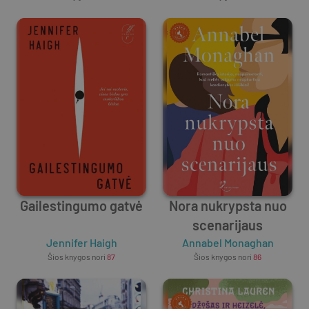
Gailestingumo gatvė
Nora nukrypsta nuo
scenarijaus
Jennifer Haigh
Annabel Monaghan
Šios knygos nori
87
Šios knygos nori
86