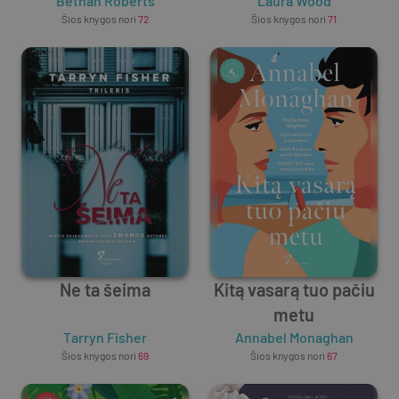
Bethan Roberts
Laura Wood
Šios knygos nori
72
Šios knygos nori
71
Ne ta šeima
Kitą vasarą tuo pačiu
metu
Tarryn Fisher
Annabel Monaghan
Šios knygos nori
69
Šios knygos nori
67