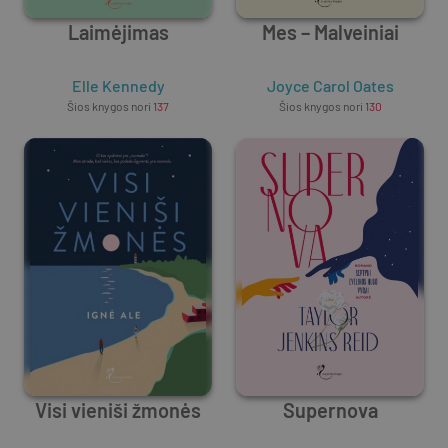
Laimėjimas
Mes – Malveiniai
Elle Kennedy
Joyce Carol Oates
Šios knygos nori
137
Šios knygos nori
130
Visi vieniši žmonės
Supernova