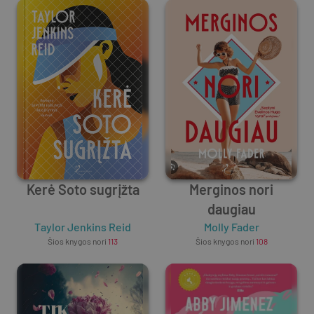
Kerė Soto sugrįžta
Merginos nori
daugiau
Taylor Jenkins Reid
Molly Fader
Šios knygos nori
113
Šios knygos nori
108