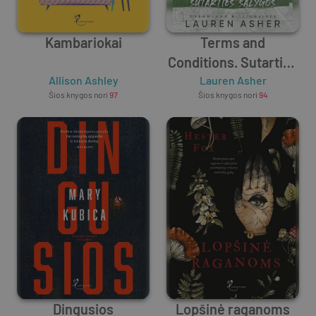
Kambariokai
Terms and
Conditions. Sutarties
Allison Ashley
Lauren Asher
sąlygos
Šios knygos nori
97
Šios knygos nori
94
Dingusios
Lopšinė raganoms