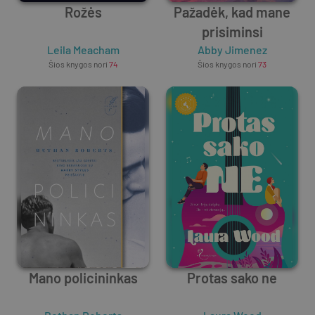
Rožės
Pažadėk, kad mane
prisiminsi
Leila Meacham
Abby Jimenez
Šios knygos nori
74
Šios knygos nori
73
Mano policininkas
Protas sako ne