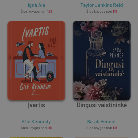
Ignė Ale
Taylor Jenkins Reid
Šios knygos nori
123
Šios knygos nori
119
Įvartis
Dingusi vaistininkė
Elle Kennedy
Sarah Penner
Šios knygos nori
118
Šios knygos nori
118