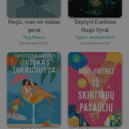
Regis, man ne viskas
Septyni Evelinos
gerai
Hugo Vyrai
Meg Mason
Taylor Jenkins Reid
Šios knygos nori
312
Šios knygos nori
301