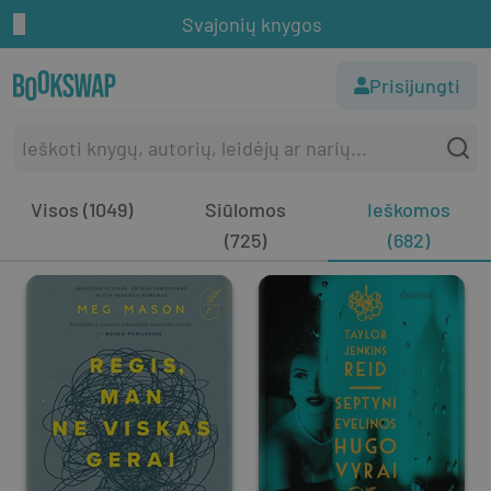
Svajonių knygos
Prisijungti
Visos (1049)
Siūlomos
Ieškomos
(725)
(682)