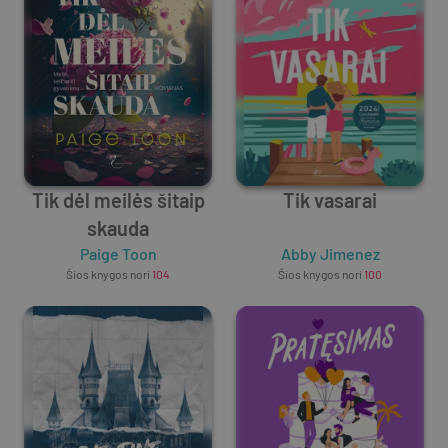
Tik dėl meilės šitaip
Tik vasarai
skauda
Paige Toon
Abby Jimenez
Šios knygos nori
104
Šios knygos nori
100