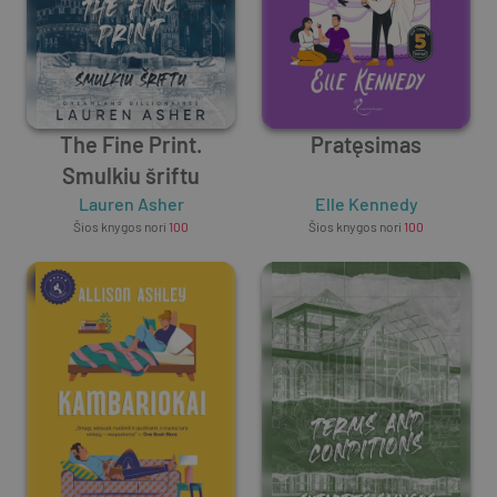
The Fine Print.
Pratęsimas
Smulkiu šriftu
Lauren Asher
Elle Kennedy
Šios knygos nori
100
Šios knygos nori
100