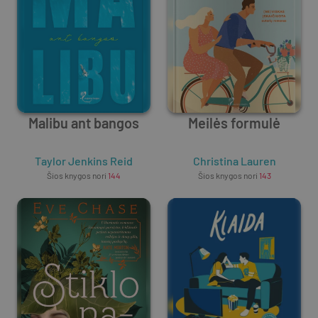
Malibu ant bangos
Meilės formulė
Taylor Jenkins Reid
Christina Lauren
Šios knygos nori
144
Šios knygos nori
143