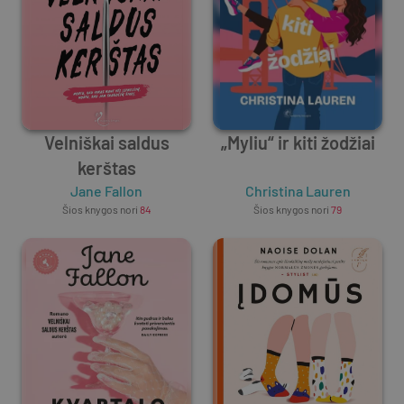
Velniškai saldus
„Myliu“ ir kiti žodžiai
kerštas
Jane Fallon
Christina Lauren
Šios knygos nori
84
Šios knygos nori
79