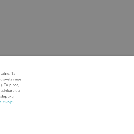
taine. Tai
mų svetainėje
ų. Taip pat,
sutinkate su
 slapukų
litikoje.
Visos teisės saugomos © 2026 Bookswap LT