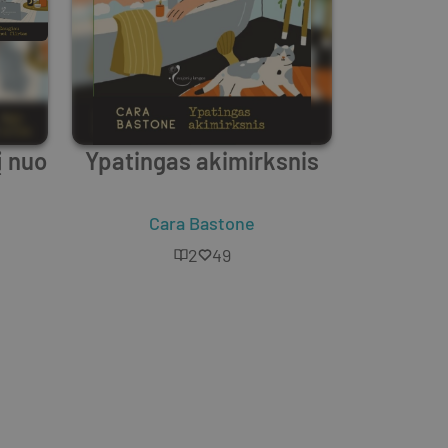
į nuo
Ypatingas akimirksnis
Cara Bastone
2
49