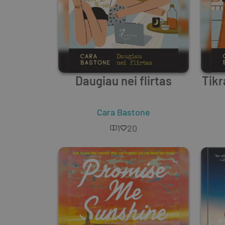
Daugiau nei flirtas
Tikr
Cara Bastone
1
20