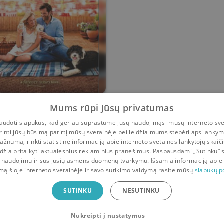
irting with Forever
Mums rūpi Jūsų privatumas
udoti slapukus, kad geriau suprastume jūsų naudojimąsi mūsų interneto sve
Cara Bastone
rinti jūsų būsimą patirtį mūsų svetainėje bei leidžia mums stebėti apsilanky
ažnumą, rinkti statistinę informaciją apie interneto svetainės lankytojų skaiči
0
0
idžia pritaikyti aktualesnius reklaminius pranešimus. Paspausdami „Sutinku“ 
 naudojimu ir susijusių asmens duomenų tvarkymu. Išsamią informaciją apie
mą šioje interneto svetainėje ir savo sutikimo valdymą rasite mūsų
slapukų po
ė
SUTINKU
NESUTINKU
Nukreipti į nustatymus