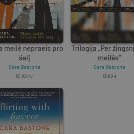
a meilė nepraeis pro
Trilogija „Per žingsn
šalį
meilės“
Cara Bastone
Cara Bastone
3
27
1
9