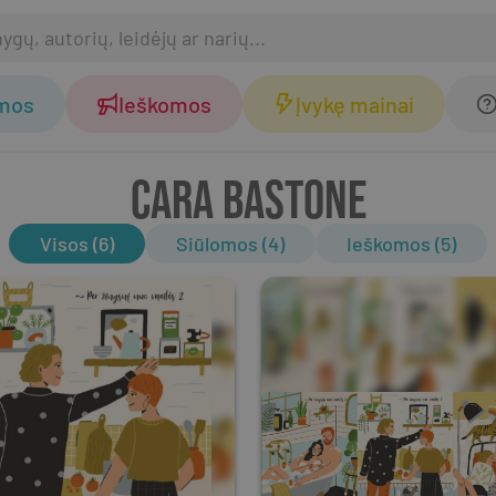
omos
Ieškomos
Įvykę mainai
CARA BASTONE
Visos (6)
Siūlomos (4)
Ieškomos (5)