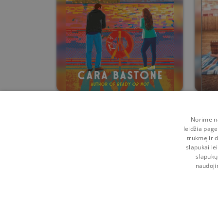
Promise Me Sunshine
Fl
Norime na
Cara Bastone
leidžia page
trukmę ir d
0
5
slapukai le
slapukų
naudoji
Kontaktai
Naudojimosi taisyklės
Programėl
Pagalba
Privatumo politika