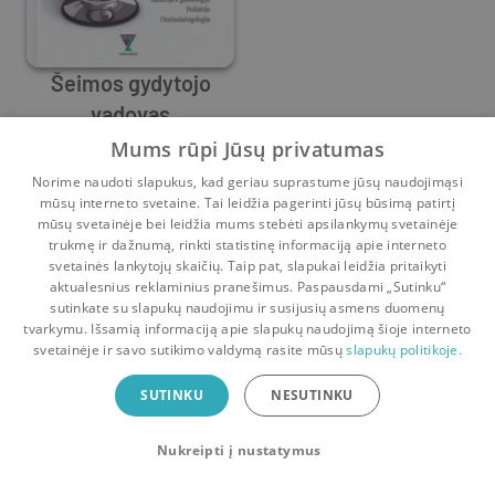
Šeimos gydytojo
vadovas
Algimantas Irnius
,
Diana Obelienienė
,
Edita Gražulevičiūtė
,
G
Mums rūpi Jūsų privatumas
0
2
Norime naudoti slapukus, kad geriau suprastume jūsų naudojimąsi
mūsų interneto svetaine. Tai leidžia pagerinti jūsų būsimą patirtį
mūsų svetainėje bei leidžia mums stebėti apsilankymų svetainėje
trukmę ir dažnumą, rinkti statistinę informaciją apie interneto
svetainės lankytojų skaičių. Taip pat, slapukai leidžia pritaikyti
aktualesnius reklaminius pranešimus. Paspausdami „Sutinku“
sutinkate su slapukų naudojimu ir susijusių asmens duomenų
Pradinis
Krepšelis
Pokalbiai
Pranešimai
Paskyra
tvarkymu. Išsamią informaciją apie slapukų naudojimą šioje interneto
svetainėje ir savo sutikimo valdymą rasite mūsų
slapukų politikoje.
Bookswap programėlė
SUTINKU
NESUTINKU
Mainykis knygomis dar patogiau!
Nukreipti į nustatymus
Uždaryti
Atsisiųsti