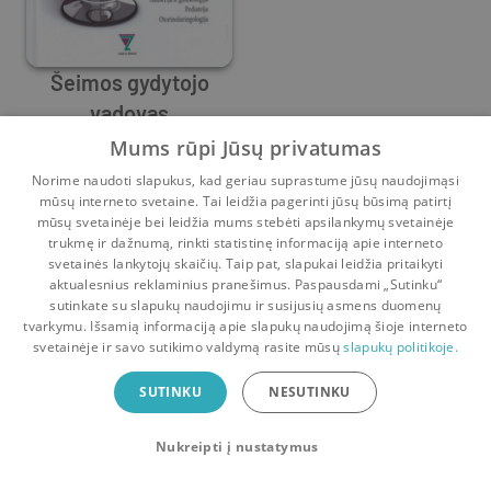
Šeimos gydytojo
vadovas
Algimantas Irnius
,
Diana Obelienienė
,
Edita Gražulevičiūtė
,
G
Mums rūpi Jūsų privatumas
0
2
Norime naudoti slapukus, kad geriau suprastume jūsų naudojimąsi
mūsų interneto svetaine. Tai leidžia pagerinti jūsų būsimą patirtį
mūsų svetainėje bei leidžia mums stebėti apsilankymų svetainėje
trukmę ir dažnumą, rinkti statistinę informaciją apie interneto
svetainės lankytojų skaičių. Taip pat, slapukai leidžia pritaikyti
aktualesnius reklaminius pranešimus. Paspausdami „Sutinku“
sutinkate su slapukų naudojimu ir susijusių asmens duomenų
Pradinis
Krepšelis
Pokalbiai
Pranešimai
Paskyra
tvarkymu. Išsamią informaciją apie slapukų naudojimą šioje interneto
svetainėje ir savo sutikimo valdymą rasite mūsų
slapukų politikoje.
Bookswap programėlė
SUTINKU
NESUTINKU
Mainykis knygomis dar patogiau!
Nukreipti į nustatymus
Uždaryti
Atsisiųsti