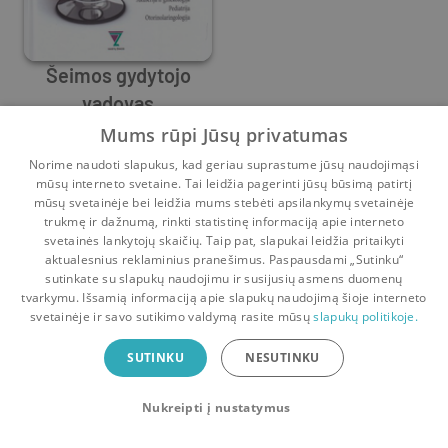
Šeimos gydytojo
vadovas
Algimantas Irnius
,
Diana Obelienienė
,
Edita Gražulevičiūtė
,
G
Mums rūpi Jūsų privatumas
0
2
Norime naudoti slapukus, kad geriau suprastume jūsų naudojimąsi
mūsų interneto svetaine. Tai leidžia pagerinti jūsų būsimą patirtį
mūsų svetainėje bei leidžia mums stebėti apsilankymų svetainėje
trukmę ir dažnumą, rinkti statistinę informaciją apie interneto
svetainės lankytojų skaičių. Taip pat, slapukai leidžia pritaikyti
aktualesnius reklaminius pranešimus. Paspausdami „Sutinku“
sutinkate su slapukų naudojimu ir susijusių asmens duomenų
Pradinis
Krepšelis
Pokalbiai
Pranešimai
Paskyra
tvarkymu. Išsamią informaciją apie slapukų naudojimą šioje interneto
svetainėje ir savo sutikimo valdymą rasite mūsų
slapukų politikoje.
Bookswap programėlė
SUTINKU
NESUTINKU
Mainykis knygomis dar patogiau!
Nukreipti į nustatymus
Uždaryti
Atsisiųsti