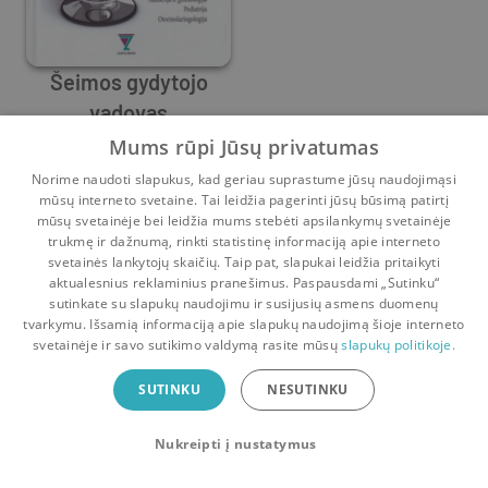
Šeimos gydytojo
vadovas
Algimantas Irnius
,
Diana Obelienienė
,
Edita Gražulevičiūtė
,
G
Mums rūpi Jūsų privatumas
0
2
Norime naudoti slapukus, kad geriau suprastume jūsų naudojimąsi
mūsų interneto svetaine. Tai leidžia pagerinti jūsų būsimą patirtį
mūsų svetainėje bei leidžia mums stebėti apsilankymų svetainėje
trukmę ir dažnumą, rinkti statistinę informaciją apie interneto
svetainės lankytojų skaičių. Taip pat, slapukai leidžia pritaikyti
aktualesnius reklaminius pranešimus. Paspausdami „Sutinku“
sutinkate su slapukų naudojimu ir susijusių asmens duomenų
Pradinis
Krepšelis
Pokalbiai
Pranešimai
Paskyra
tvarkymu. Išsamią informaciją apie slapukų naudojimą šioje interneto
svetainėje ir savo sutikimo valdymą rasite mūsų
slapukų politikoje.
Bookswap programėlė
SUTINKU
NESUTINKU
Mainykis knygomis dar patogiau!
Nukreipti į nustatymus
Uždaryti
Atsisiųsti