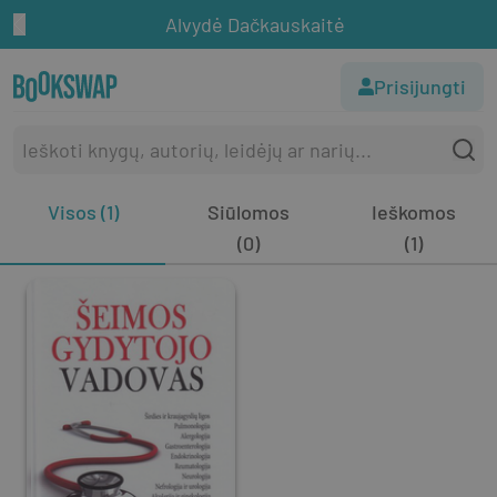
Alvydė Dačkauskaitė
Prisijungti
Visos (1)
Siūlomos
Ieškomos
(0)
(1)