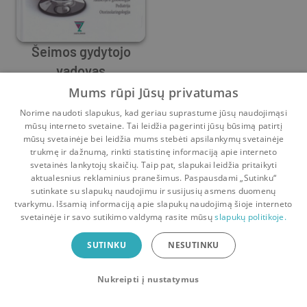
Šeimos gydytojo
vadovas
Algimantas Irnius
,
Diana Obelienienė
,
Edita Gražulevičiūtė
,
G
Mums rūpi Jūsų privatumas
0
2
Norime naudoti slapukus, kad geriau suprastume jūsų naudojimąsi
mūsų interneto svetaine. Tai leidžia pagerinti jūsų būsimą patirtį
mūsų svetainėje bei leidžia mums stebėti apsilankymų svetainėje
trukmę ir dažnumą, rinkti statistinę informaciją apie interneto
svetainės lankytojų skaičių. Taip pat, slapukai leidžia pritaikyti
aktualesnius reklaminius pranešimus. Paspausdami „Sutinku“
sutinkate su slapukų naudojimu ir susijusių asmens duomenų
Pradinis
Krepšelis
Pokalbiai
Pranešimai
Paskyra
tvarkymu. Išsamią informaciją apie slapukų naudojimą šioje interneto
svetainėje ir savo sutikimo valdymą rasite mūsų
slapukų politikoje.
Bookswap programėlė
SUTINKU
NESUTINKU
Mainykis knygomis dar patogiau!
Nukreipti į nustatymus
Uždaryti
Atsisiųsti