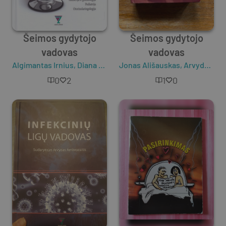
Šeimos gydytojo
Šeimos gydytojo
vadovas
vadovas
Algimantas Irnius
,
Diana Obelienienė
Jonas Ališauskas
,
Edita Gražulevičiūtė
,
Arvydas Ambrozaitis
,
G
0
2
1
0