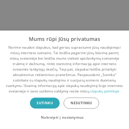
Mums rūpi Jūsų privatumas
Norime naudoti slapukus, kad geriau suprastume jūsų naudojimąsi
mūsų interneto svetaine. Tai leidžia pagerinti jūsų būsimą patirtį
mūsų svetainėje bei leidžia mums stebėti apsilankymų svetainėje
trukmę ir dažnumą, rinkti statistinę informaciją apie interneto
svetainės lankytojų skaičių. Taip pat, slapukai leidžia pritaikyti
aktualesnius reklaminius pranešimus. Paspausdami „Sutinku“
sutinkate su slapukų naudojimu ir susijusių asmens duomenų
Pradinis
Krepšelis
Pokalbiai
Pranešimai
Paskyra
tvarkymu. Išsamią informaciją apie slapukų naudojimą šioje interneto
svetainėje ir savo sutikimo valdymą rasite mūsų
slapukų politikoje.
Bookswap programėlė
SUTINKU
NESUTINKU
Mainykis knygomis dar patogiau!
Nukreipti į nustatymus
Uždaryti
Atsisiųsti