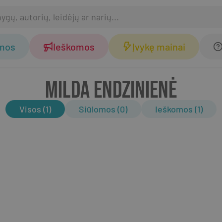
omos
Ieškomos
Įvykę mainai
MILDA ENDZINIENĖ
Visos (1)
Siūlomos (0)
Ieškomos (1)