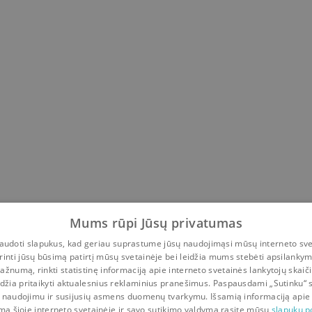
a Gražulevičiūtė
,
Gintaras Urbonas
,
Augustina Jankausk
Mums rūpi Jūsų privatumas
udoti slapukus, kad geriau suprastume jūsų naudojimąsi mūsų interneto sve
rinti jūsų būsimą patirtį mūsų svetainėje bei leidžia mums stebėti apsilanky
ažnumą, rinkti statistinę informaciją apie interneto svetainės lankytojų skaiči
idžia pritaikyti aktualesnius reklaminius pranešimus. Paspausdami „Sutinku“ 
 naudojimu ir susijusių asmens duomenų tvarkymu. Išsamią informaciją apie
mą šioje interneto svetainėje ir savo sutikimo valdymą rasite mūsų
slapukų po