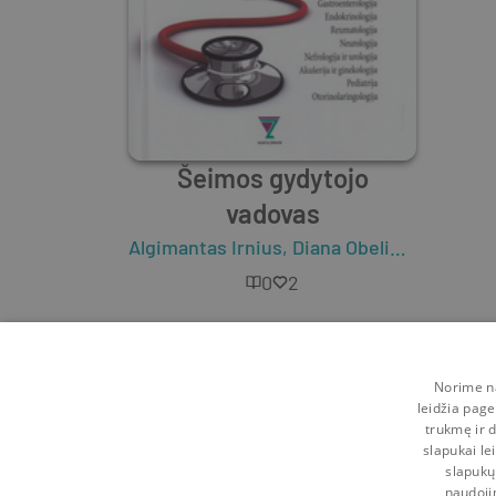
Šeimos gydytojo
vadovas
Algimantas Irnius
,
Diana Obelienienė
,
Edit
0
2
Norime na
leidžia page
trukmę ir d
slapukai le
slapukų
naudoji