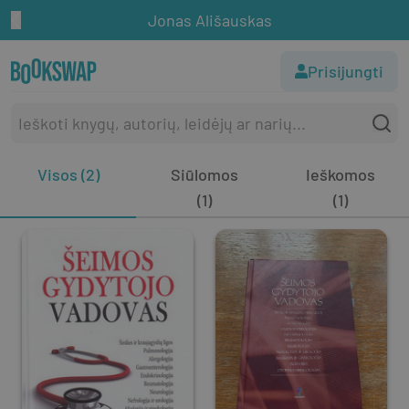
Jonas Ališauskas
Prisijungti
Visos (2)
Siūlomos
Ieškomos
(1)
(1)