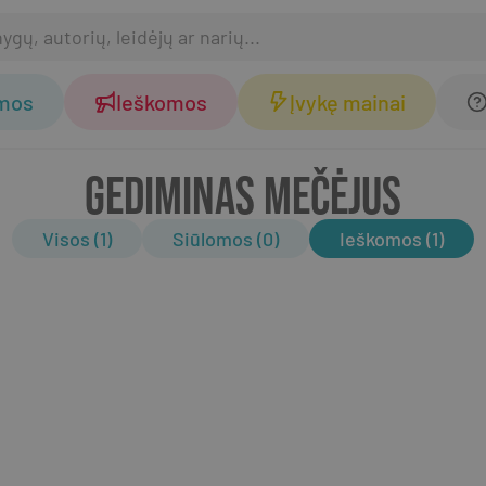
omos
Ieškomos
Įvykę mainai
GEDIMINAS MEČĖJUS
Visos (1)
Siūlomos (0)
Ieškomos (1)