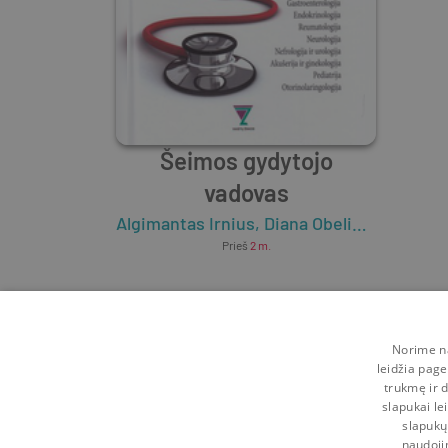
Šeimos gydytojo
vadovas
Algimantas Irnius
,
Diana Obelienienė
,
Edit
Prieš
2 m.
Norime na
leidžia page
trukmę ir d
slapukai le
slapukų
naudoji