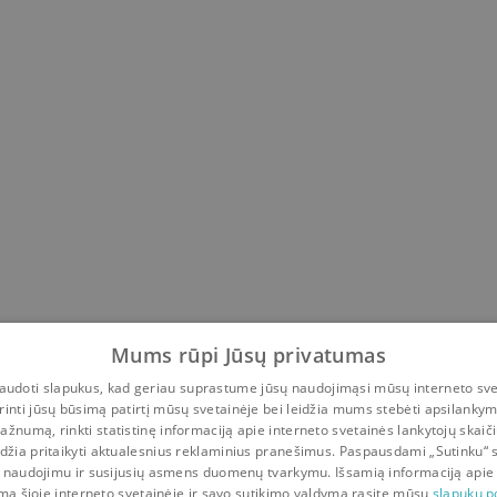
a Gražulevičiūtė
,
Gintaras Urbonas
,
Augustina Jankausk
Mums rūpi Jūsų privatumas
udoti slapukus, kad geriau suprastume jūsų naudojimąsi mūsų interneto sve
rinti jūsų būsimą patirtį mūsų svetainėje bei leidžia mums stebėti apsilanky
ažnumą, rinkti statistinę informaciją apie interneto svetainės lankytojų skaiči
idžia pritaikyti aktualesnius reklaminius pranešimus. Paspausdami „Sutinku“ 
 naudojimu ir susijusių asmens duomenų tvarkymu. Išsamią informaciją apie
mą šioje interneto svetainėje ir savo sutikimo valdymą rasite mūsų
slapukų po