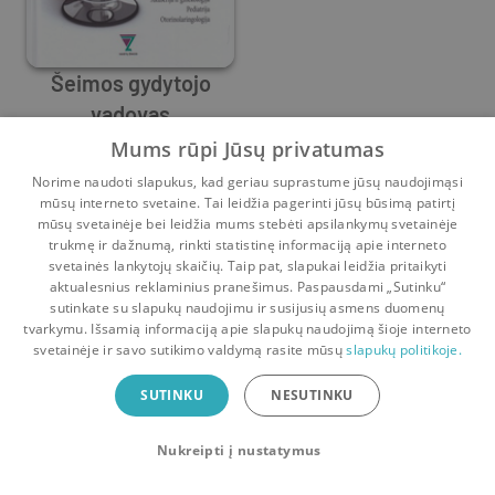
Šeimos gydytojo
vadovas
Algimantas Irnius
,
Diana Obelienienė
,
Edita Gražulevičiūtė
,
G
Mums rūpi Jūsų privatumas
Prieš
2 m.
Norime naudoti slapukus, kad geriau suprastume jūsų naudojimąsi
mūsų interneto svetaine. Tai leidžia pagerinti jūsų būsimą patirtį
mūsų svetainėje bei leidžia mums stebėti apsilankymų svetainėje
trukmę ir dažnumą, rinkti statistinę informaciją apie interneto
svetainės lankytojų skaičių. Taip pat, slapukai leidžia pritaikyti
aktualesnius reklaminius pranešimus. Paspausdami „Sutinku“
sutinkate su slapukų naudojimu ir susijusių asmens duomenų
Pradinis
Krepšelis
Pokalbiai
Pranešimai
Paskyra
tvarkymu. Išsamią informaciją apie slapukų naudojimą šioje interneto
svetainėje ir savo sutikimo valdymą rasite mūsų
slapukų politikoje.
Bookswap programėlė
SUTINKU
NESUTINKU
Mainykis knygomis dar patogiau!
Nukreipti į nustatymus
Uždaryti
Atsisiųsti