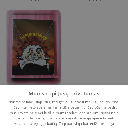
Pasirinkimas
Mums rūpi Jūsų privatumas
Norime naudoti slapukus, kad geriau suprastume jūsų naudojimąsi
Rita Butylkina
,
Andrius Vagoras
,
Arvydas Ambrozaitis
,
Mariu
mūsų interneto svetaine. Tai leidžia pagerinti jūsų būsimą patirtį
0
0
mūsų svetainėje bei leidžia mums stebėti apsilankymų svetainėje
trukmę ir dažnumą, rinkti statistinę informaciją apie interneto
svetainės lankytojų skaičių. Taip pat, slapukai leidžia pritaikyti