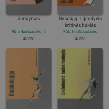
Gimdymas
Nėščiųjų ir gimdyvių
kritinės būklės
Rūta Nadišauskienė
Rūta Nadišauskienė
0
0
1
0