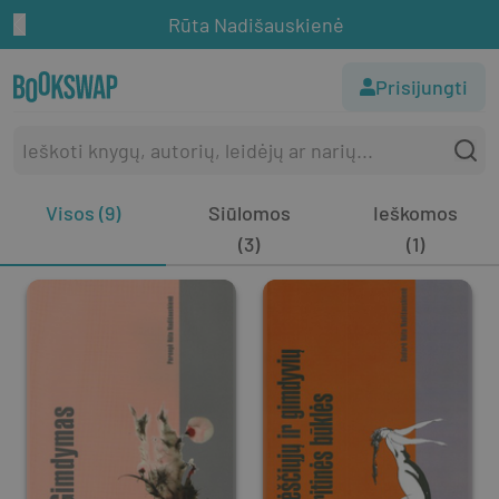
Rūta Nadišauskienė
Prisijungti
Visos (9)
Siūlomos
Ieškomos
(3)
(1)