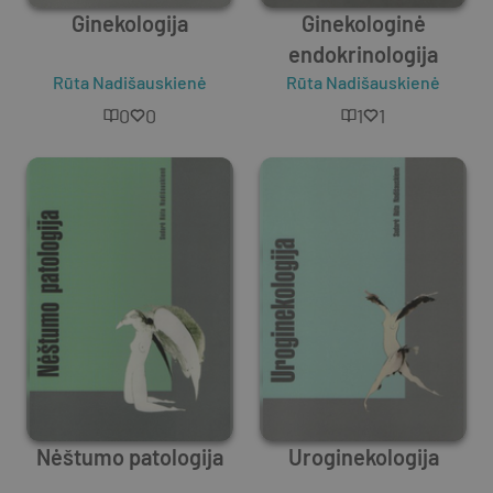
Ginekologija
Ginekologinė
endokrinologija
Rūta Nadišauskienė
Rūta Nadišauskienė
0
0
1
1
Nėštumo patologija
Uroginekologija