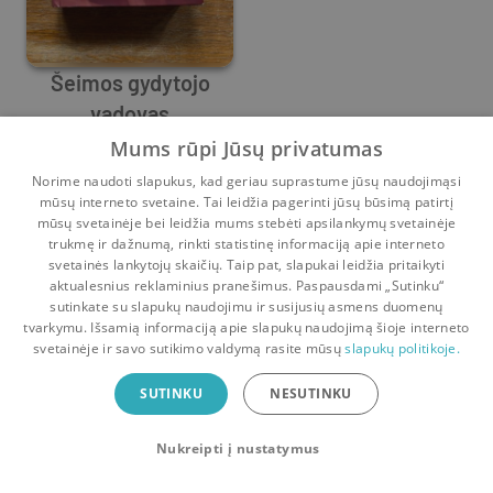
Šeimos gydytojo
vadovas
Jonas Ališauskas
,
Arvydas Ambrozaitis
,
Dalia Adomavičiūtė
Mums rūpi Jūsų privatumas
Prieš
15 d.
Norime naudoti slapukus, kad geriau suprastume jūsų naudojimąsi
mūsų interneto svetaine. Tai leidžia pagerinti jūsų būsimą patirtį
mūsų svetainėje bei leidžia mums stebėti apsilankymų svetainėje
trukmę ir dažnumą, rinkti statistinę informaciją apie interneto
svetainės lankytojų skaičių. Taip pat, slapukai leidžia pritaikyti
aktualesnius reklaminius pranešimus. Paspausdami „Sutinku“
sutinkate su slapukų naudojimu ir susijusių asmens duomenų
Pradinis
Krepšelis
Pokalbiai
Pranešimai
Paskyra
tvarkymu. Išsamią informaciją apie slapukų naudojimą šioje interneto
svetainėje ir savo sutikimo valdymą rasite mūsų
slapukų politikoje.
Bookswap programėlė
SUTINKU
NESUTINKU
Mainykis knygomis dar patogiau!
Nukreipti į nustatymus
Uždaryti
Atsisiųsti