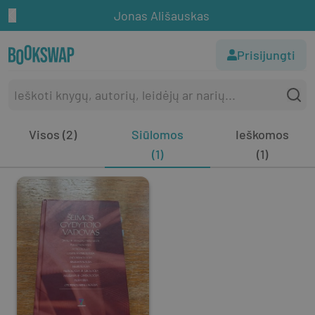
Jonas Ališauskas
Prisijungti
Visos (2)
Siūlomos
Ieškomos
(1)
(1)