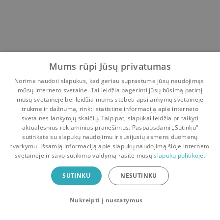
Mums rūpi Jūsų privatumas
Norime naudoti slapukus, kad geriau suprastume jūsų naudojimąsi
mūsų interneto svetaine. Tai leidžia pagerinti jūsų būsimą patirtį
mūsų svetainėje bei leidžia mums stebėti apsilankymų svetainėje
trukmę ir dažnumą, rinkti statistinę informaciją apie interneto
svetainės lankytojų skaičių. Taip pat, slapukai leidžia pritaikyti
aktualesnius reklaminius pranešimus. Paspausdami „Sutinku“
sutinkate su slapukų naudojimu ir susijusių asmens duomenų
Pradinis
Krepšelis
Pokalbiai
Pranešimai
Paskyra
tvarkymu. Išsamią informaciją apie slapukų naudojimą šioje interneto
svetainėje ir savo sutikimo valdymą rasite mūsų
slapukų politikoje.
Bookswap programėlė
SUTINKU
NESUTINKU
Mainykis knygomis dar patogiau!
Nukreipti į nustatymus
Uždaryti
Atsisiųsti