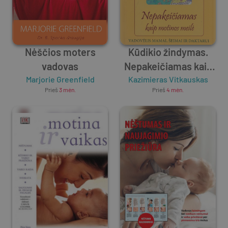
Nėščios moters
Kūdikio žindymas.
vadovas
Nepakeičiamas kaip
Marjorie Greenfield
Kazimieras Vitkauskas
motinos meilė
Prieš
3 mėn.
Prieš
4 mėn.