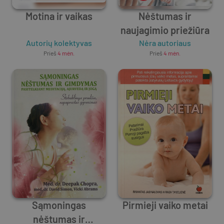
Motina ir vaikas
Nėštumas ir
naujagimio priežiūra
Autorių kolektyvas
Nėra autoriaus
Prieš
4 mėn.
Prieš
4 mėn.
Sąmoningas
Pirmieji vaiko metai
nėštumas ir