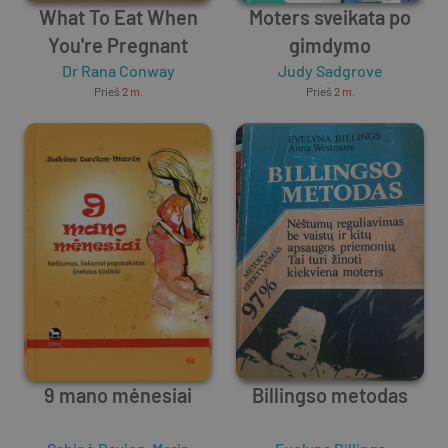
What To Eat When
Moters sveikata po
You're Pregnant
gimdymo
Dr Rana Conway
Judy Sadgrove
Prieš
2 m.
Prieš
2 m.
9 mano mėnesiai
Billingso metodas