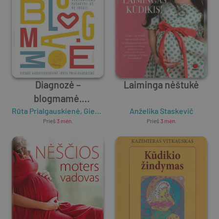
Diagnozė –
Laiminga nėštukė
blogmamė.
Rūta Prialgauskienė
Nebijančioms
,
Giedrė Augustauskienė
Anželika Staskevič
Prieš
3 mėn.
Prieš
3 mėn.
pasakyti: aš neideali