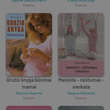
Sabinė Davion-Marin
Evelyna Billings
Prieš
2 m.
Prieš
3 m.
Grožio knyga būsimai
Mankšta - nėštumas -
mamai
sveikata
Ilka von Goerne
Regina Mekienė
Prieš
3 m.
Prieš
3 m.