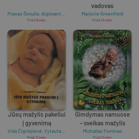
vadovas
Pranas Šimulis
,
Algimantas Vingras
Marjorie Greenfield
Prieš
9 mėn.
Prieš
10 mėn.
Jūsų mažylis pakeliui
Gimdymas namuose
į gyvenimą
– sveikas mažylis
Vida Čigriejienė
,
Vytautas Sadauskas
Michailas Fominas
Prieš
11 mėn.
Prieš
11 mėn.