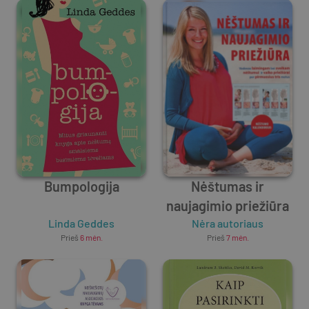
Bumpologija
Nėštumas ir
naujagimio priežiūra
Linda Geddes
Nėra autoriaus
Prieš
6 mėn.
Prieš
7 mėn.