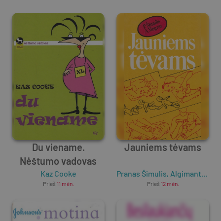
Du viename.
Jauniems tėvams
Nėštumo vadovas
Kaz Cooke
Pranas Šimulis
,
Algimantas Vingras
Prieš
11 mėn.
Prieš
12 mėn.