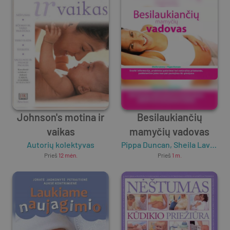
Johnson's motina ir
Besilaukiančių
vaikas
mamyčių vadovas
Autorių kolektyvas
Pippa Duncan
,
Sheila Lavery
Prieš
12 mėn.
Prieš
1 m.