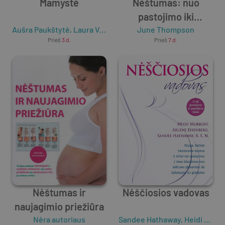
Mamystė
Nėštumas: nuo
pastojimo iki
Aušra Paukštytė
,
Laura Vansevičienė
June Thompson
gimdymo
Prieš
3 d.
Prieš
7 d.
Nėštumas ir
Nėščiosios vadovas
naujagimio priežiūra
Nėra autoriaus
Sandee Hathaway
,
Heidi Murkoff