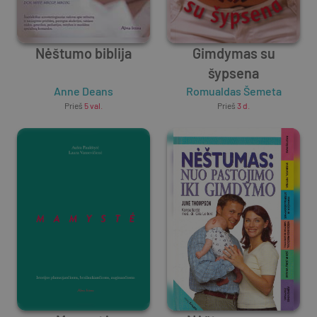
Nėštumo biblija
Gimdymas su
šypsena
Anne Deans
Romualdas Šemeta
Prieš
5 val.
Prieš
3 d.