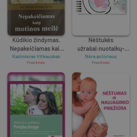
Kūdikio žindymas.
Nėštukės
Nepakeičiamas kaip
užrašai:nuotaikų-
Kazimieras Vitkauskas
motinos meilė
nuotraukų albumas
Nėra autoriaus
Prieš
8 mėn.
Prieš
8 mėn.