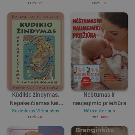
Prieš
10 d.
Prieš
10 d.
Kūdikio žindymas.
Nėštumas ir
Nepakeičiamas kaip
naujagimio priežiūra
Kazimieras Vitkauskas
motinos meilė
Nėra autoriaus
Prieš
17 d.
Prieš
1 mėn.