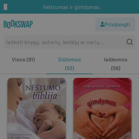
Nėštumas ir gimdymas
Prisijungti
Visos (91)
Siūlomos
Ieškomos
(53)
(59)