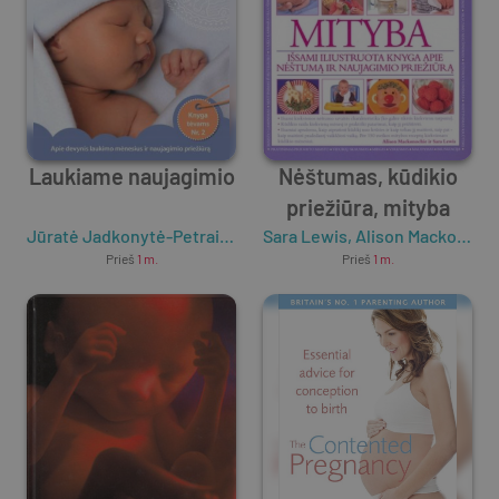
Laukiame naujagimio
Nėštumas, kūdikio
priežiūra, mityba
Jūratė Jadkonytė-Petraitienė
,
Sara Lewis
Auksė Kontrimienė
,
Alison Mackonochie
Prieš
1 m.
Prieš
1 m.