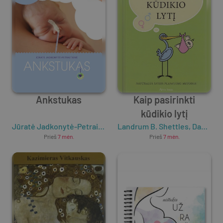
Ankstukas
Kaip pasirinkti
kūdikio lytį
Jūratė Jadkonytė-Petraitienė
Landrum B. Shettles
,
David M. Rorvik
Prieš
7 mėn.
Prieš
7 mėn.