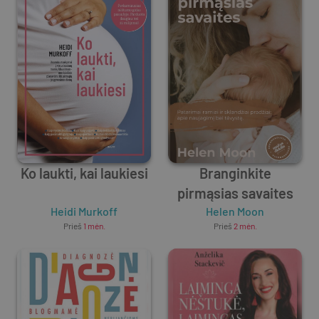
Ko laukti, kai laukiesi
Branginkite
pirmąsias savaites
Heidi Murkoff
Helen Moon
Prieš
1 mėn.
Prieš
2 mėn.