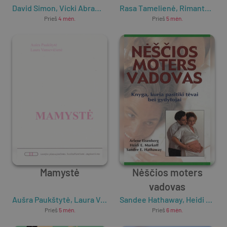
David Simon
gimdymas
,
Vicki Abrams
,
Deepak Chopra
Rasa Tamelienė
,
Rimantas Jasinauskas
Prieš
4 mėn.
Prieš
5 mėn.
Mamystė
Nėščios moters
vadovas
Aušra Paukštytė
,
Laura Vansevičienė
Sandee Hathaway
,
Heidi Murkoff
Prieš
5 mėn.
Prieš
6 mėn.