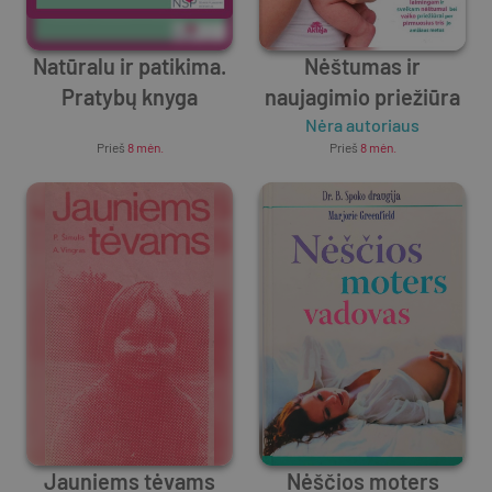
Natūralu ir patikima.
Nėštumas ir
Pratybų knyga
naujagimio priežiūra
Unknown Author
Nėra autoriaus
Prieš
8 mėn.
Prieš
8 mėn.
Jauniems tėvams
Nėščios moters