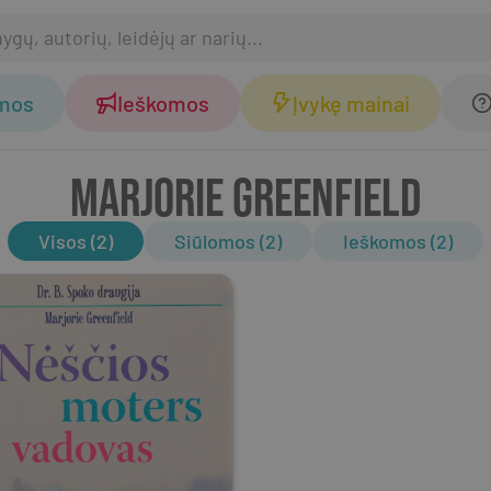
omos
Ieškomos
Įvykę mainai
MARJORIE GREENFIELD
Visos (2)
Siūlomos (2)
Ieškomos (2)