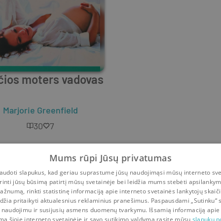
čios moters vadovas
Marjorie Greenfield
30
7
Mums rūpi Jūsų privatumas
udoti slapukus, kad geriau suprastume jūsų naudojimąsi mūsų interneto sve
rinti jūsų būsimą patirtį mūsų svetainėje bei leidžia mums stebėti apsilanky
ažnumą, rinkti statistinę informaciją apie interneto svetainės lankytojų skaiči
idžia pritaikyti aktualesnius reklaminius pranešimus. Paspausdami „Sutinku“ 
 naudojimu ir susijusių asmens duomenų tvarkymu. Išsamią informaciją apie
mą šioje interneto svetainėje ir savo sutikimo valdymą rasite mūsų
slapukų po