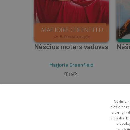
Nėščios moters vadovas
Nėš
Marjorie Greenfield
13
1
Norime na
leidžia page
trukmę ir d
slapukai le
slapukų
naudoji