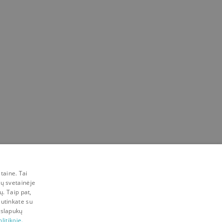
taine. Tai
mų svetainėje
ų. Taip pat,
sutinkate su
 slapukų
litikoje.