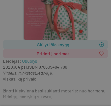
Siūlyti šią knygą
Pridėti į norimas
Leidėjas
:
Obuolys
2020
304 psl.
ISBN
9786094841798
Viršelis
:
Minkštas
Lietuvių k.
viskas, ką privalo
žinoti kiekviena besilaukianti moteris: nuo hormonų 
išdaigų, santykių su vyru,
mitybos tabu iki sporto, kuris naudingas ne tik jums, 