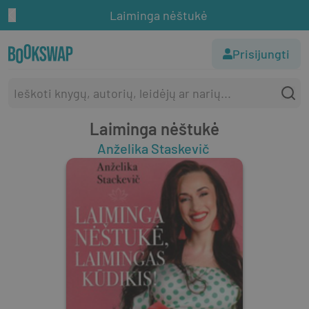
Laiminga nėštukė
Prisijungti
Laiminga nėštukė
Anželika Staskevič