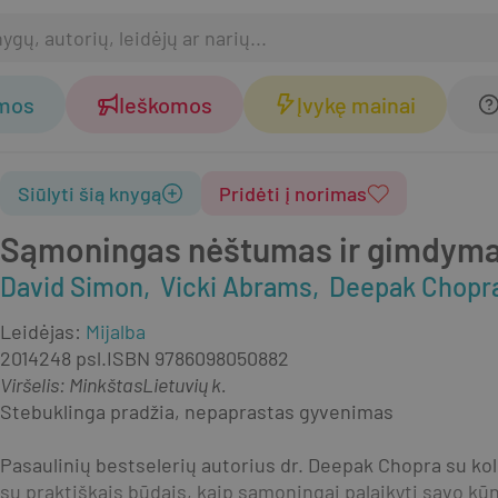
omos
Ieškomos
Įvykę mainai
Siūlyti šią knygą
Pridėti į norimas
Sąmoningas nėštumas ir gimdym
David Simon
Vicki Abrams
Deepak Chopr
Leidėjas
:
Mijalba
2014
248 psl.
ISBN
9786098050882
Viršelis
:
Minkštas
Lietuvių k.
Stebuklinga pradžia, nepaprastas gyvenimas
Pasaulinių bestselerių autorius dr. Deepak Chopra su ko
su praktiškais būdais, kaip sąmoningai palaikyti savo kū