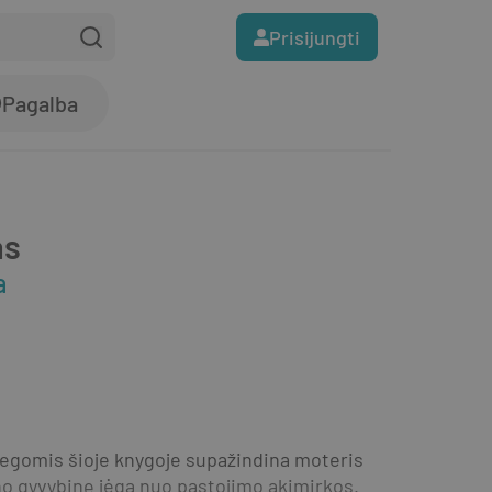
Prisijungti
Pagalba
as
a
legomis šioje knygoje supažindina moteris 
no gyvybinę jėgą nuo pastojimo akimirkos. 