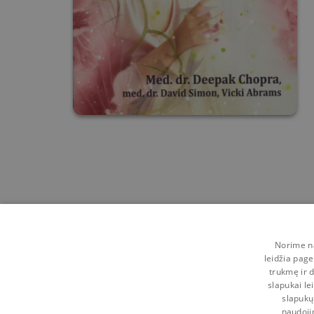
Norime na
leidžia page
trukmę ir d
slapukai le
slapukų
naudoji