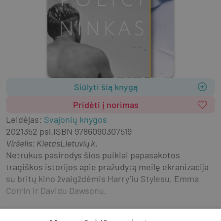
Siūlyti šią knygą
Pridėti į norimas
Leidėjas
:
Svajonių knygos
2021
352 psl.
ISBN
9786090307519
Viršelis
:
Kietas
Lietuvių k.
Netrukus pasirodys šios puikiai papasakotos 
tragiškos istorijos apie pražudytą meilę ekranizacija 
su britų kino žvaigždėmis Harry’iu Stylesu, Emma 
Corrin ir Davidu Dawsonu.
„Stulbinamas... įtampos kupinas ir atviras 