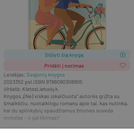
Siūlyti šią knygą
Pridėti į norimas
Leidėjas
:
Svajonių knygos
2023
352 psl.
ISBN
9786090308905
Viršelis
:
Kietas
Lietuvių k.
Knygos „(Ne) viskas įskaičiuota“ autorės grįžta su 
šmaikščiu, nuotaikingu romanu apie tai, kas nutinka, 
kai du aplinkybių spaudžiamus žmones suveda 
mokslas – o gal likimas?
Vieniša mama Džesė Deivis duomenų ir statistikos 