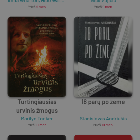
Anna Wharton
,
Hibo Wardere
Nick Vujicic
Prieš
9 mėn.
Prieš
9 mėn.
Turtingiausias
18 parų po žeme
urvinis žmogus
Marilyn Tooker
Stanislovas Andriušis
Prieš
10 mėn.
Prieš
10 mėn.