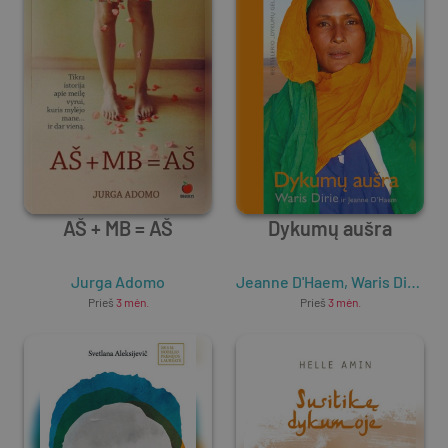
AŠ + MB = AŠ
Dykumų aušra
Jurga Adomo
Jeanne D'Haem
,
Waris Dirie
Prieš
3 mėn.
Prieš
3 mėn.