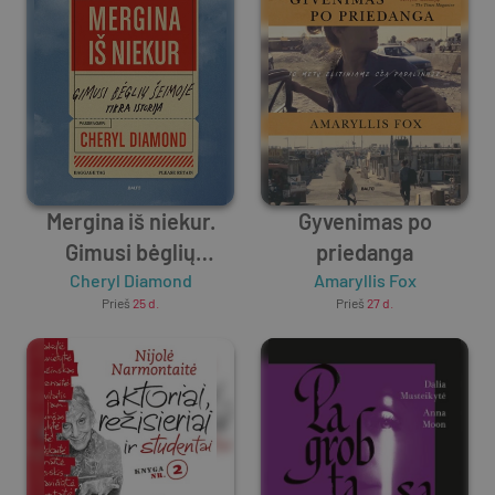
Mergina iš niekur.
Gyvenimas po
Gimusi bėglių
priedanga
šeimoje (kieti
Cheryl Diamond
Amaryllis Fox
Prieš
25 d.
Prieš
27 d.
viršeliai)