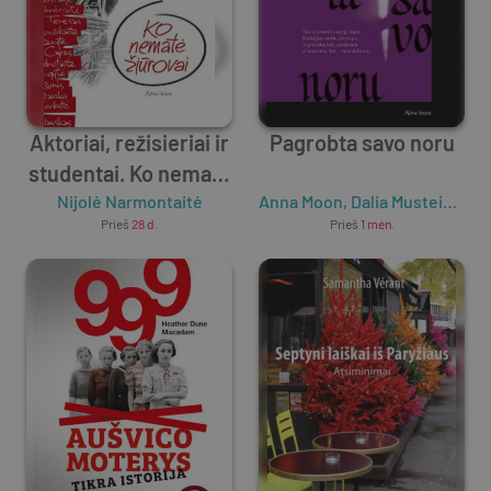
Aktoriai, režisieriai ir
Pagrobta savo noru
studentai. Ko nematė
Nijolė Narmontaitė
žiūrovai
Anna Moon
,
Dalia Musteikytė
Prieš
28 d.
Prieš
1 mėn.