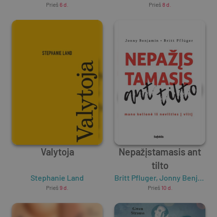
Prieš
6 d.
Prieš
8 d.
chasidiškų šaknų
Valytoja
Nepažįstamasis ant
tilto
Stephanie Land
Britt Pfluger
,
Jonny Benjamin
Prieš
9 d.
Prieš
10 d.