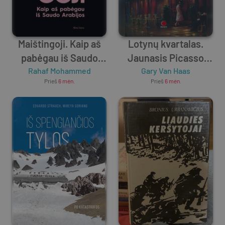
Maištingoji. Kaip aš
Lotynų kvartalas.
pabėgau iš Saudo
Jaunasis Picasso
Rahaf Mohammed
Arabijos
Gary Van Haas
Paryžiuje
Prieš
6 mėn.
Prieš
6 mėn.