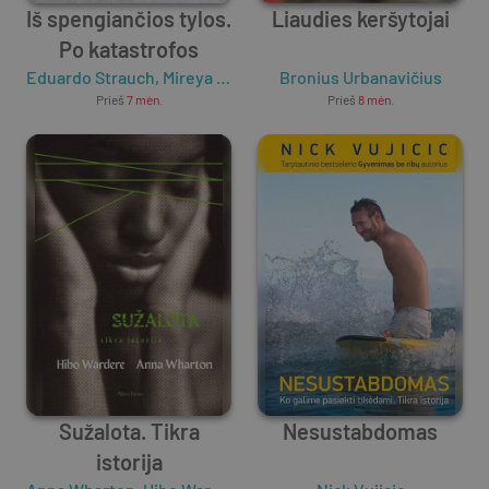
Iš spengiančios tylos.
Liaudies keršytojai
Po katastrofos
Eduardo Strauch
,
Mireya Soriano
Bronius Urbanavičius
Prieš
7 mėn.
Prieš
8 mėn.
Sužalota. Tikra
Nesustabdomas
istorija