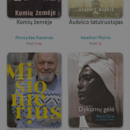
Komių žemėje
Aušvico tatuiruotojas
Rimvydas Racėnas
Heather Morris
Prieš
11 val.
Prieš
1 d.