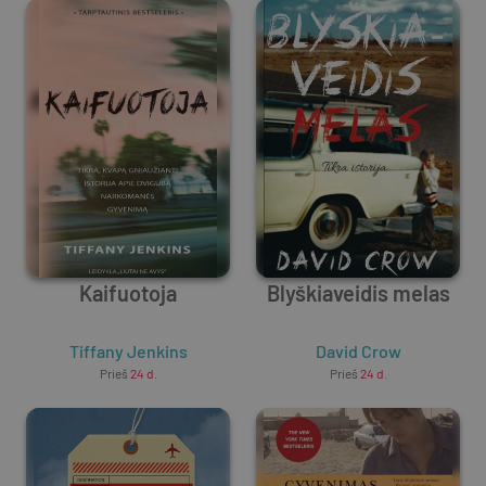
Kaifuotoja
Blyškiaveidis melas
Tiffany Jenkins
David Crow
Prieš
24 d.
Prieš
24 d.