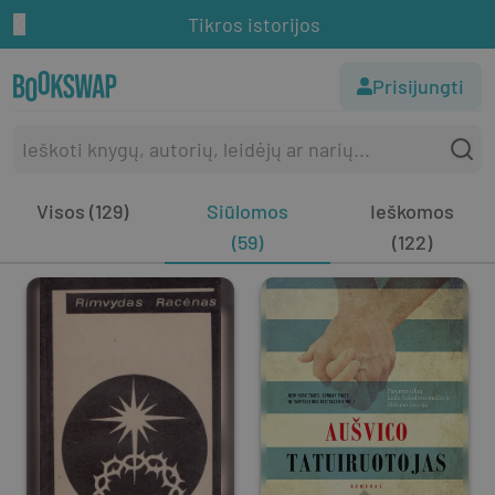
Tikros istorijos
Prisijungti
Visos (129)
Siūlomos
Ieškomos
(59)
(122)