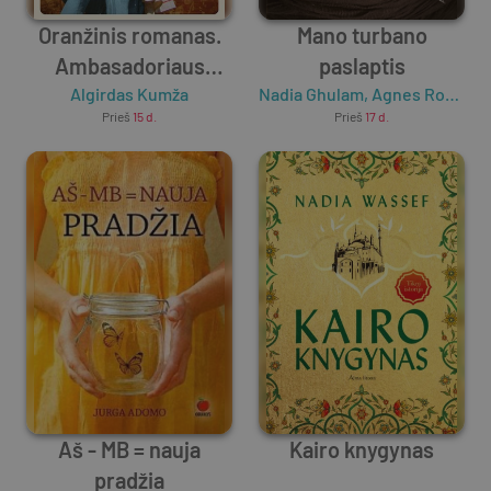
Oranžinis romanas.
Mano turbano
Ambasadoriaus
paslaptis
Algirdas Kumža
užrašai
Nadia Ghulam
,
Agnes Rotger
Prieš
15 d.
Prieš
17 d.
Aš - MB = nauja
Kairo knygynas
pradžia