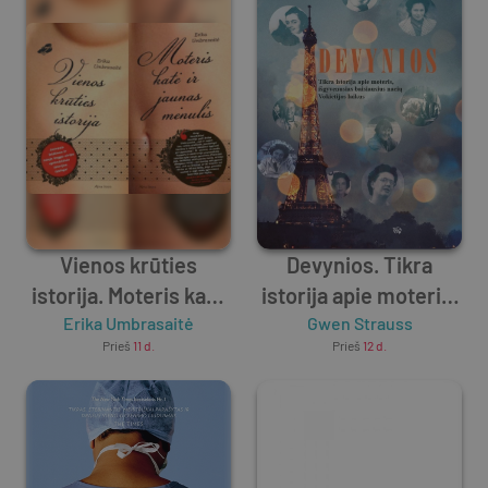
Vienos krūties
Devynios. Tikra
istorija. Moteris katė
istorija apie moteris,
ir jaunas mėnulis
Erika Umbrasaitė
išgyvenusias
Gwen Strauss
Prieš
11 d.
Prieš
12 d.
baisiausius nacių
Vokietijos laikus