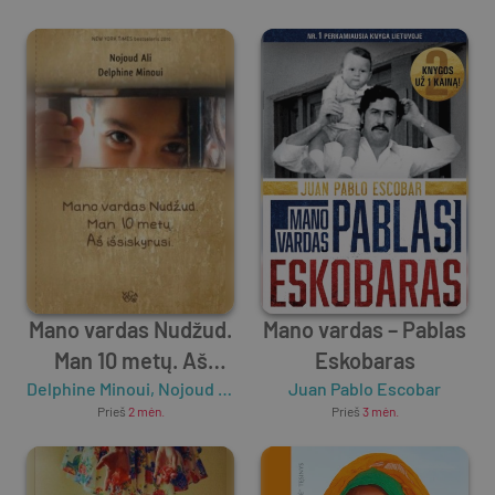
patiko
Mano vardas Nudžud.
Mano vardas – Pablas
Man 10 metų. Aš
Eskobaras
Delphine Minoui
išsiskyrusi
,
Nojoud Ali
Juan Pablo Escobar
Prieš
2 mėn.
Prieš
3 mėn.