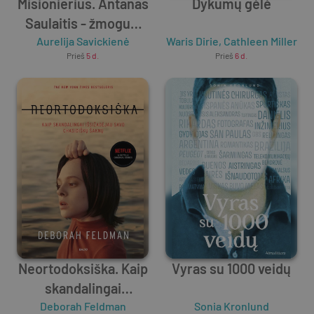
Misionierius. Antanas
Dykumų gėlė
Saulaitis - žmogus,
kuris visada šypsosi
Aurelija Savickienė
Waris Dirie
,
Cathleen Miller
Prieš
5 d.
Prieš
6 d.
Neortodoksiška. Kaip
Vyras su 1000 veidų
skandalingai
išsižadėjau savo
Deborah Feldman
Sonia Kronlund