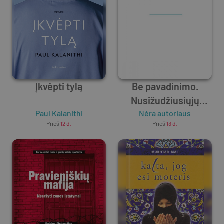
Įkvėpti tylą
Be pavadinimo.
Nusižudžiusiųjų
Paul Kalanithi
artimųjų istorijos,
Nėra autoriaus
Prieš
12 d.
Prieš
13 d.
padedančios
išgyventi