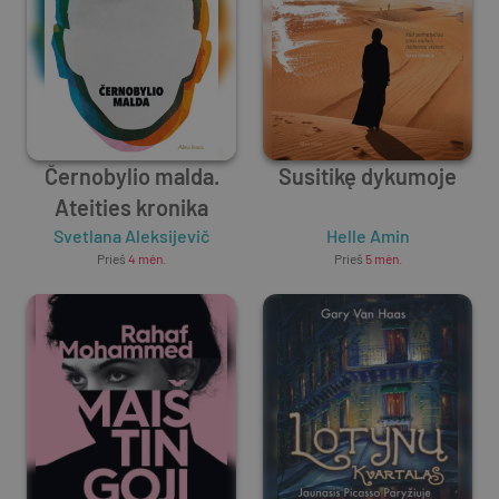
Černobylio malda.
Susitikę dykumoje
Ateities kronika
Svetlana Aleksijevič
Helle Amin
Prieš
4 mėn.
Prieš
5 mėn.