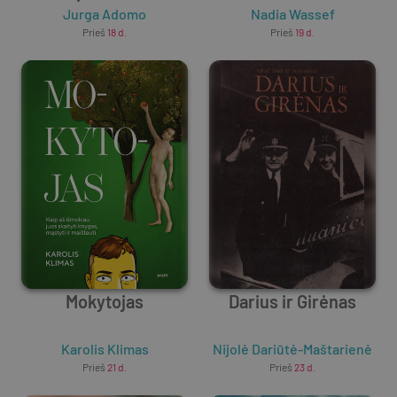
Jurga Adomo
Nadia Wassef
Prieš
18 d.
Prieš
19 d.
Mokytojas
Darius ir Girėnas
Karolis Klimas
Nijolė Dariūtė-Maštarienė
Prieš
21 d.
Prieš
23 d.