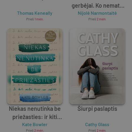
gerbėjai. Ko nematė
Thomas Keneally
Nijolė Narmontaitė
žiūrovai
Prieš
1 mėn.
Prieš
2 mėn.
Niekas nenutinka be
Šiurpi paslaptis
priežasties: ir kiti
melai, kurie man
Kate Bowler
Cathy Glass
Prieš
2 mėn.
Prieš
2 mėn.