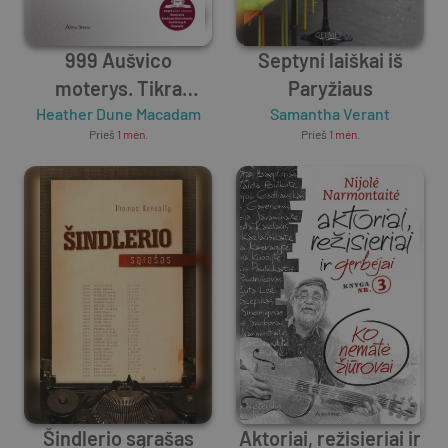
999 Aušvico
Septyni laiškai iš
moterys. Tikra
Paryžiaus
Heather Dune Macadam
istorija
Samantha Verant
Prieš
1 mėn.
Prieš
1 mėn.
Šindlerio sąrašas
Aktoriai, režisieriai ir