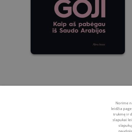
Norime na
leidžia page
trukmę ir d
slapukai le
slapukų
naudoji