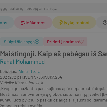
omos
Ieškomos
Įvykę mainai
Siūlyti šią knygą
Pridėti į norimas
Maištingoji. Kaip aš pabėgau iš S
Rahaf Mohammed
Leidėjas
:
Alma littera
2023
272 psl.
ISBN
9786090155264
Viršelis
:
Kietas
Lietuvių k.
„Kvapą gniaužiantis pasakojimas apie nepaprastai drąsią 
klestinčiai senovinei vyrų globos sistemai ir ją įveikė! Įkv
kunkuliuoti pykčiu, o paskui džiaugtis ir jausti solidarumą
žmogaus teisių gynėja