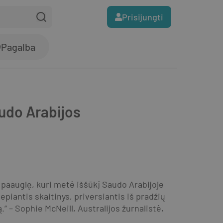
Prisijungti
Pagalba
audo Arabijos
paauglę, kuri metė iššūkį Saudo Arabijoje 
epiantis skaitinys, priversiantis iš pradžių 
.“ – Sophie McNeill, Australijos žurnalistė, 