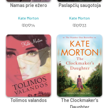
Namas prie ežero
Paslapčių saugotoja
Kate Morton
Kate Morton
0
14
0
33
Tolimos valandos
The Clockmaker's
Daughter