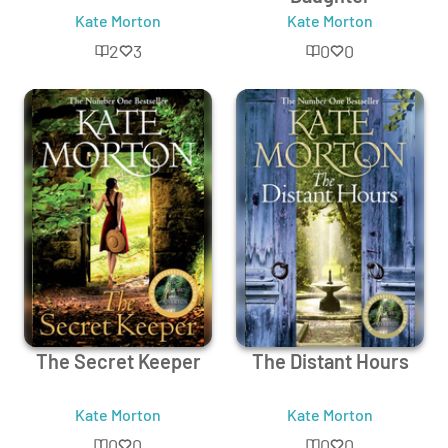
Kate Morton
Kate Morton
2
3
0
0
The Secret Keeper
The Distant Hours
Kate Morton
Kate Morton
0
0
0
0