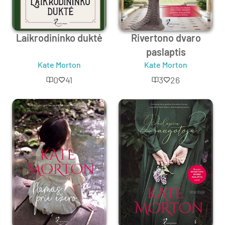
Laikrodininko duktė
Rivertono dvaro
paslaptis
Kate Morton
Kate Morton
0
41
3
26