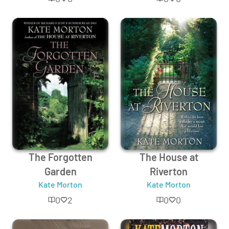
The Forgotten
The House at
Garden
Riverton
Kate Morton
Kate Morton
0
2
0
0