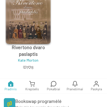
Rivertono dvaro
paslaptis
Kate Morton
1
8
Pradinis
Krepšelis
Pokalbiai
Pranešimai
Paskyra
Bookswap programėlė