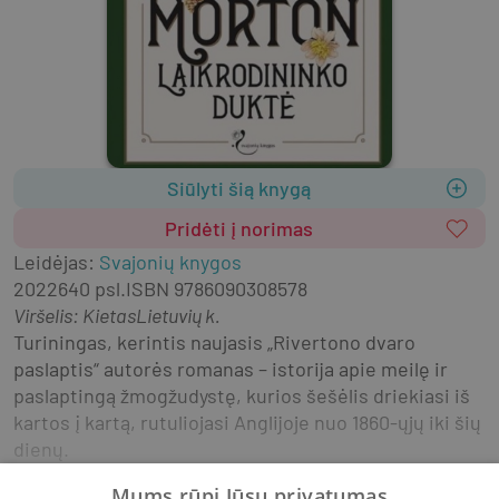
Siūlyti šią knygą
Pridėti į norimas
Leidėjas
:
Svajonių knygos
2022
640 psl.
ISBN
9786090308578
Viršelis
:
Kietas
Lietuvių k.
Turiningas, kerintis naujasis „Rivertono dvaro 
paslaptis“ autorės romanas – istorija apie meilę ir 
paslaptingą žmogžudystę, kurios šešėlis driekiasi iš 
kartos į kartą, rutuliojasi Anglijoje nuo 1860-ųjų iki šių 
dienų.
Mums rūpi Jūsų privatumas