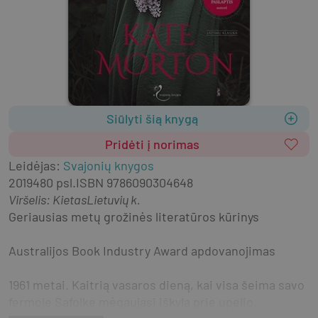
Siūlyti šią knygą
Pridėti į norimas
Leidėjas
:
Svajonių knygos
2019
480 psl.
ISBN
9786090304648
Viršelis
:
Kietas
Lietuvių k.
Geriausias metų grožinės literatūros kūrinys
Australijos Book Industry Award apdovanojimas
1961 metai. Kaitrią vasaros dieną, kai visa šeima savo 
fermoje Safolke mėgaujasi iškyla prie upelio, 