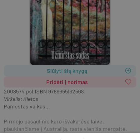
Siūlyti šią knygą
Pridėti į norimas
2008
574 psl.
ISBN
9789955162568
Viršelis
:
Kietas
Pamestas vaikas...
Pirmojo pasaulinio karo išvakarėse laive, 
plaukiančiame į Australiją, rasta vieniša mergaitė. 
Paslaptinga moteris, pasivadinusi Rašytoja, žadėjo ja 