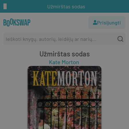
Užmirštas sodas
Prisijungti
Užmirštas sodas
Kate Morton