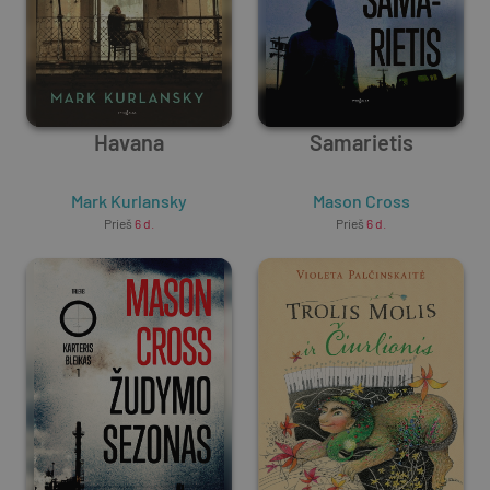
Havana
Samarietis
Mark Kurlansky
Mason Cross
Prieš
6 d.
Prieš
6 d.