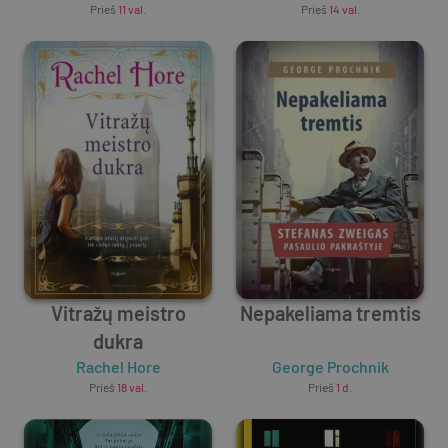
Prieš
11 val.
Prieš
14 val.
Vitražų meistro
Nepakeliama tremtis
dukra
Rachel Hore
George Prochnik
Prieš
18 val.
Prieš
1 d.