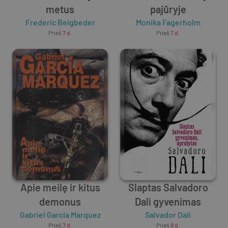
metus
pajūryje
Frederic Beigbeder
Monika Fagerholm
Prieš
7 d.
Prieš
7 d.
Apie meilę ir kitus
Slaptas Salvadoro
demonus
Dali gyvenimas
Gabriel Garcia Marquez
Salvador Dali
Prieš
7 d.
Prieš
8 d.