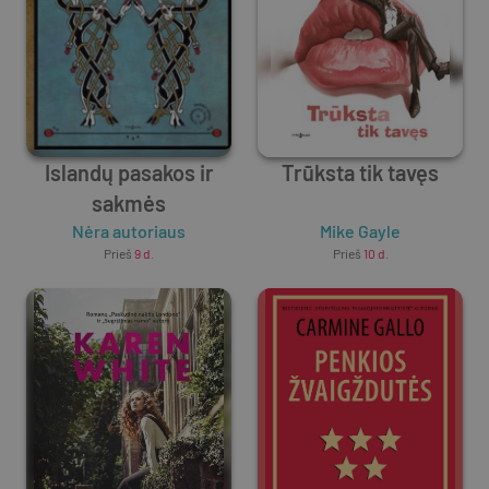
Islandų pasakos ir
Trūksta tik tavęs
sakmės
Nėra autoriaus
Mike Gayle
Prieš
9 d.
Prieš
10 d.