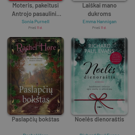
Moteris, pakeitusi
Laiškai mano
Antrojo pasaulinio
dukroms
Sonia Purnell
karo eigą
Emma Hannigan
Prieš
11 d.
Prieš
11 d.
Paslapčių bokštas
Noelės dienoraštis