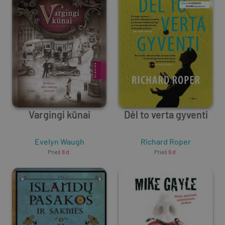
Vargingi kūnai
Dėl to verta gyventi
Evelyn Waugh
Richard Roper
Prieš
8 d.
Prieš
9 d.