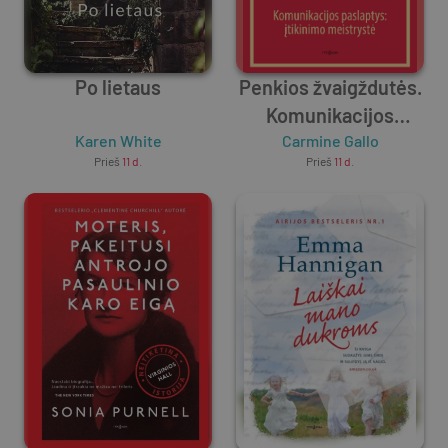
Po lietaus
Penkios žvaigždutės.
Komunikacijos
Karen White
paslaptys: įtikinimo
Carmine Gallo
Prieš
11 d.
Prieš
11 d.
meistrystė