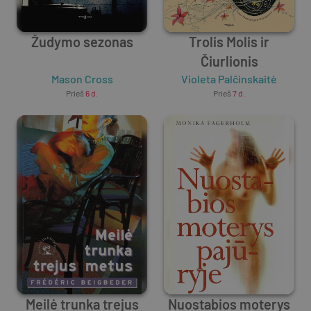
Žudymo sezonas
Trolis Molis ir
Čiurlionis
Mason Cross
Violeta Palčinskaitė
Prieš
6 d.
Prieš
7 d.
Meilė trunka trejus
Nuostabios moterys