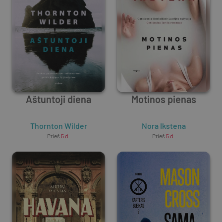
Aštuntoji diena
Motinos pienas
Thornton Wilder
Nora Ikstena
Prieš
5 d.
Prieš
5 d.