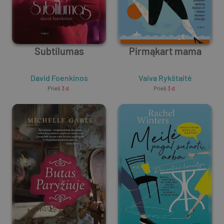
Subtilumas
Pirmąkart mama
David Foenkinos
Vaiva Rykštaitė
Prieš
3 d.
Prieš
3 d.