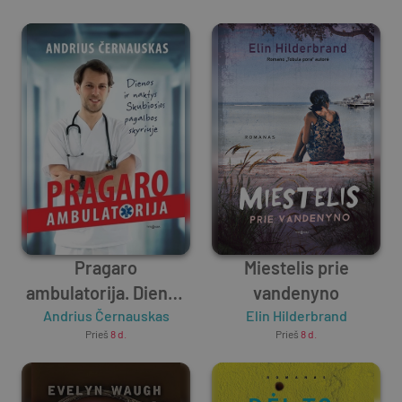
Pragaro
Miestelis prie
ambulatorija. Dienos
vandenyno
ir naktys Skubiosios
Andrius Černauskas
Elin Hilderbrand
Prieš
8 d.
Prieš
8 d.
pagalbos skyriuje