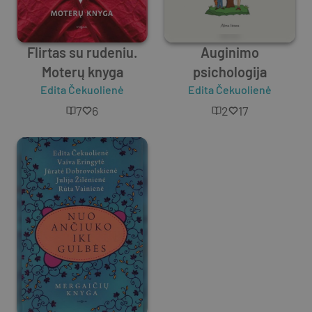
Flirtas su rudeniu.
Auginimo
Moterų knyga
psichologija
Edita Čekuolienė
Edita Čekuolienė
7
6
2
17