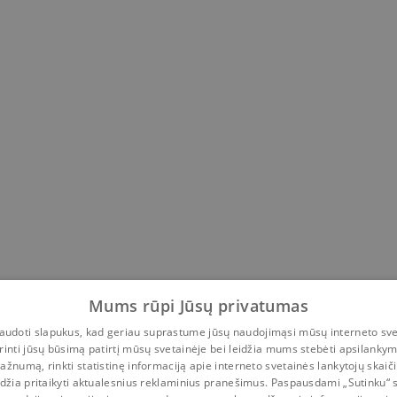
Mums rūpi Jūsų privatumas
udoti slapukus, kad geriau suprastume jūsų naudojimąsi mūsų interneto sve
rinti jūsų būsimą patirtį mūsų svetainėje bei leidžia mums stebėti apsilanky
ažnumą, rinkti statistinę informaciją apie interneto svetainės lankytojų skaiči
idžia pritaikyti aktualesnius reklaminius pranešimus. Paspausdami „Sutinku“ 