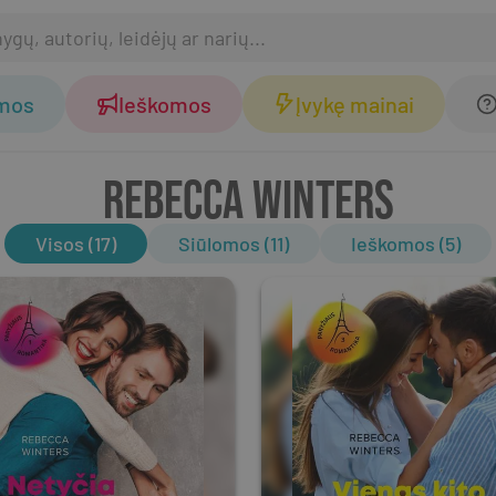
omos
Ieškomos
Įvykę mainai
REBECCA WINTERS
Visos (17)
Siūlomos (11)
Ieškomos (5)