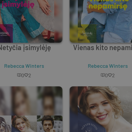
Netyčia įsimylėję
Vienas kito nepam
Rebecca Winters
Rebecca Winters
0
2
0
2