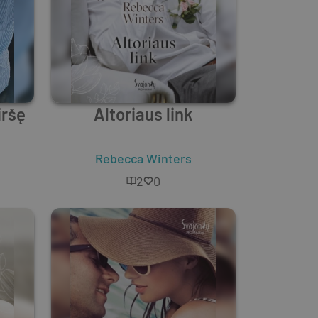
iršę
Altoriaus link
Rebecca Winters
2
0