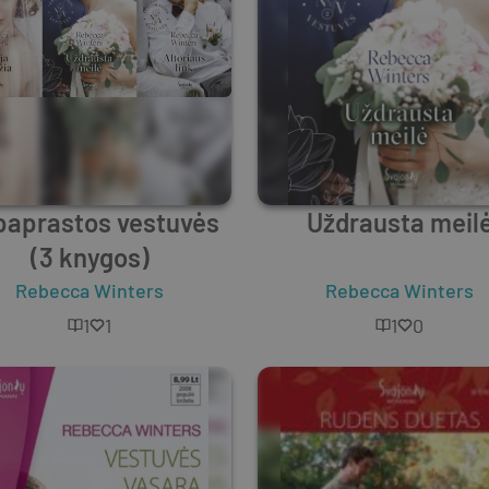
aprastos vestuvės
Uždrausta meil
(3 knygos)
Rebecca Winters
Rebecca Winters
1
1
1
0