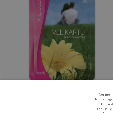
Vėl kartu
Norime na
Rebecca Winters
leidžia page
trukmę ir d
1
0
slapukai le