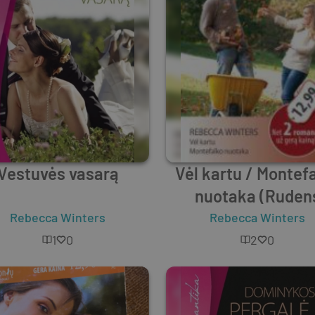
Vestuvės vasarą
Vėl kartu / Montef
nuotaka (Ruden
duetas)
Rebecca Winters
Rebecca Winters
1
0
2
0