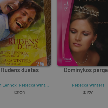
Rudens duetas
Dominykos perga
Harper
n Lennox
,
Liz Fielding
,
Rebecca Winters
Rebecca Winters
1
0
1
0