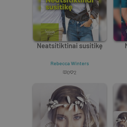
Neatsitiktinai susitikę
Rebecca Winters
0
2