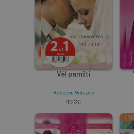
Vėl pamilti
Rebecca Winters
2
0