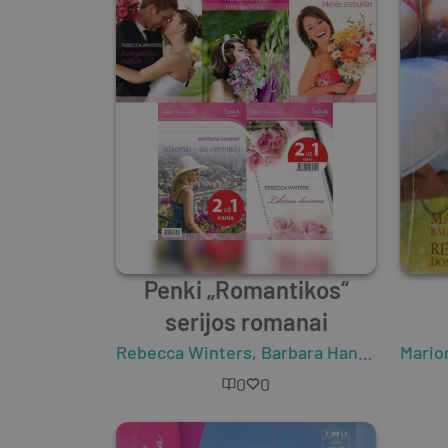
Penki „Romantikos“
serijos romanai
Rebecca Winters
,
Barbara Hannay
,
Fiona 
Mario
0
0