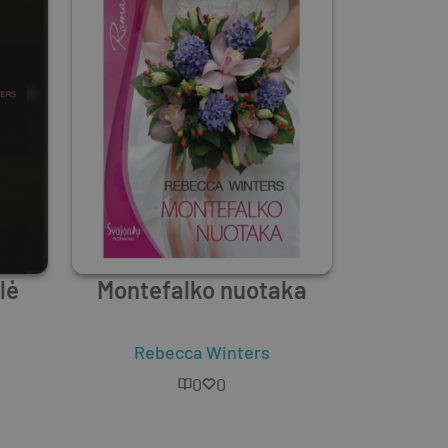
lė
Montefalko nuotaka
Rebecca Winters
0
0