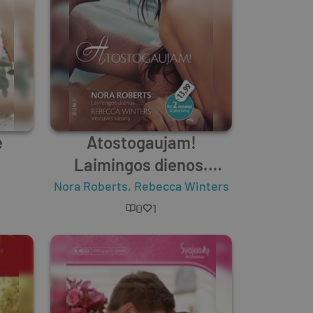
ė
Atostogaujam!
Laimingos dienos.
Vestuvės vasarą
Nora Roberts
,
Rebecca Winters
0
1