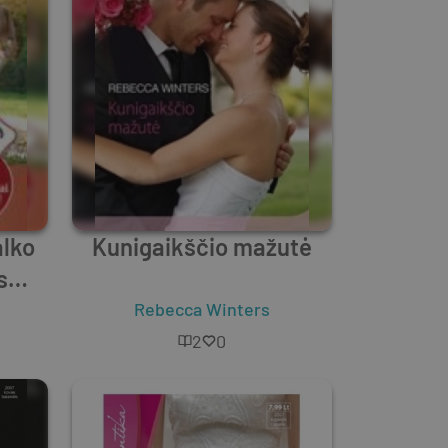
alko
Kunigaikščio mažutė
s
Rebecca Winters
2
0