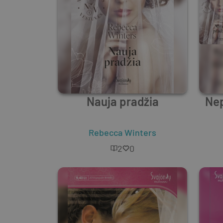
Nauja pradžia
Nep
Rebecca Winters
2
0