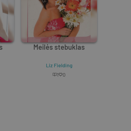
s
Meilės stebuklas
Liz Fielding
1
0