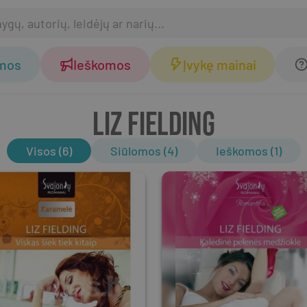
omos
Ieškomos
Įvykę mainai
LIZ FIELDING
Visos (6)
Siūlomos (4)
Ieškomos (1)