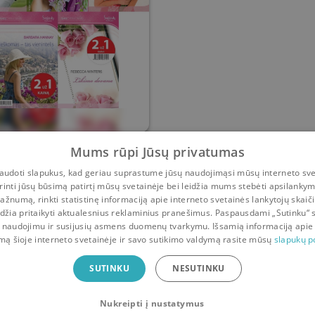
enki „Romantikos“
Mums rūpi Jūsų privatumas
serijos romanai
udoti slapukus, kad geriau suprastume jūsų naudojimąsi mūsų interneto sve
ca Winters
,
Barbara Hannay
,
Fiona Harper
,
Liz Fielding
rinti jūsų būsimą patirtį mūsų svetainėje bei leidžia mums stebėti apsilanky
ažnumą, rinkti statistinę informaciją apie interneto svetainės lankytojų skaiči
0
0
idžia pritaikyti aktualesnius reklaminius pranešimus. Paspausdami „Sutinku“ 
 naudojimu ir susijusių asmens duomenų tvarkymu. Išsamią informaciją apie
mą šioje interneto svetainėje ir savo sutikimo valdymą rasite mūsų
slapukų po
ė
SUTINKU
NESUTINKU
Nukreipti į nustatymus