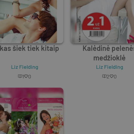
kas šiek tiek kitaip
Kalėdinė pelenė
medžioklė
g
Liz Fielding
Liz Fielding
1
0
2
0