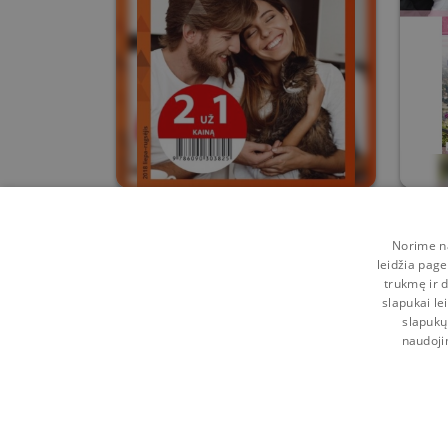
Romantiškas
P
atsitiktinumas
Norime na
Liz Fielding
Rebec
leidžia page
trukmę ir d
0
0
slapukai le
slapukų
naudoji
Kontaktai
Naudojimosi taisyklės
Programėl
Pagalba
Privatumo politika