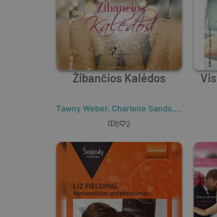
Žibančios Kalėdos
Vis
Tawny Weber
,
Charlene Sands
,
Liz Fieldin
6
2