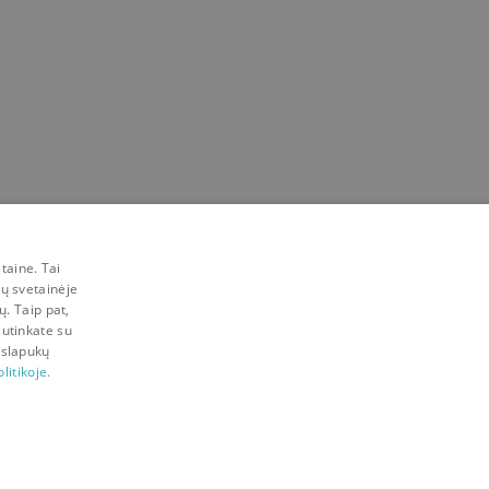
taine. Tai
mų svetainėje
ų. Taip pat,
sutinkate su
 slapukų
litikoje.
Visos teisės saugomos © 2026 Bookswap LT