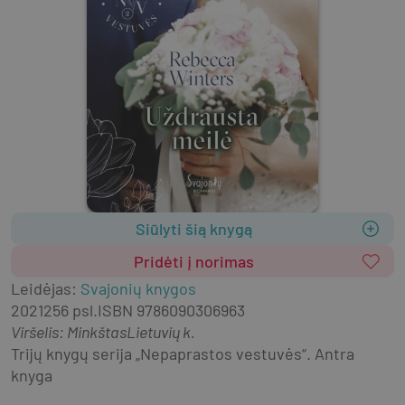
Siūlyti šią knygą
Pridėti į norimas
Leidėjas
:
Svajonių knygos
2021
256 psl.
ISBN
9786090306963
Viršelis
:
Minkštas
Lietuvių k.
Trijų knygų serija „Nepaprastos vestuvės“. Antra 
knyga