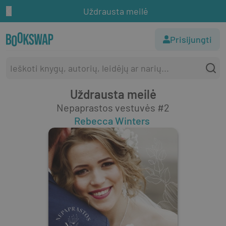
Uždrausta meilė
Prisijungti
Uždrausta meilė
Nepaprastos vestuvės #2
Rebecca Winters