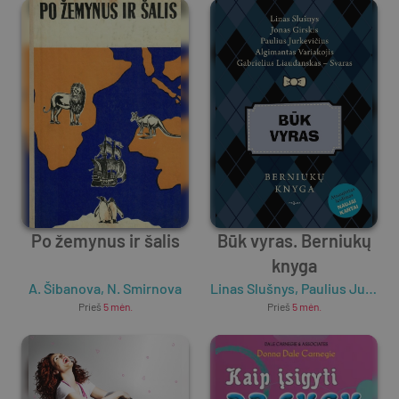
Po žemynus ir šalis
Būk vyras. Berniukų
knyga
A. Šibanova
,
N. Smirnova
Linas Slušnys
,
Paulius Jurkevičius
Prieš
5 mėn.
Prieš
5 mėn.