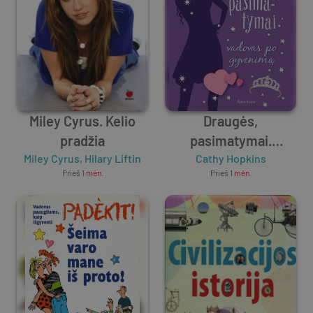
Miley Cyrus. Kelio
Draugės,
pradžia
pasimatymai.
Miley Cyrus
,
Hilary Liftin
Vadovas po gyvenimą
Cathy Hopkins
Prieš
1 mėn.
Prieš
1 mėn.