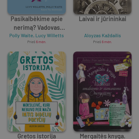
Pasikalbėkime apie
Laivai ir jūrininkai
nerimą? Vadovas
Polly Waite
draugams,
,
Lucy Willetts
Aloyzas Každailis
Prieš
6 mėn.
Prieš
6 mėn.
artimiesiems,
specialistams
Gretos istorija
Mergaitės knyga.