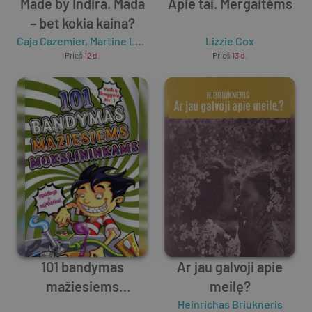
Made by Indira. Mada
Apie tai. Mergaitėms
– bet kokia kaina?
Caja Cazemier
,
Martine Letterie
Lizzie Cox
Prieš
12 d.
Prieš
13 d.
101 bandymas
Ar jau galvoji apie
mažiesiems
meilę?
mokslininkams
Unknown Author
Heinrichas Briukneris