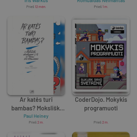
kuriuos gera patirti
Iris Warkus
Romualdas Neimantas
Prieš
12 mėn.
Prieš
1 m.
Ar katės turi
CoderDojo. Mokykis
bambas? Moksliški
programuoti
atsakymai į šį ir kitus
Paul Heiney
Unknown Author
Prieš
2 m.
Prieš
2 m.
244 klausimus