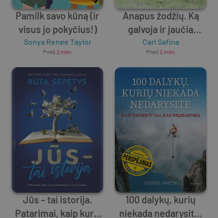
Pamilk savo kūną (ir
Anapus žodžių. Ką
visus jo pokyčius!)
galvoja ir jaučia
Sonya Renee Taylor
Carl Safina
gyvūnai
Prieš
2 mėn.
Prieš
2 mėn.
Jūs – tai istorija.
100 dalykų, kurių
Patarimai, kaip kurti
niekada nedarysite.