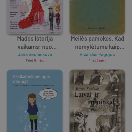
Mados istorija
Meilės pamokos. Kad
vaikams: nuo
nemylėtume kaip
seniausių laikų iki šių
Jana Sedlačkova
Ričardas Pagojus
idiotai
Prieš
6 mėn.
Prieš
6 mėn.
dienų