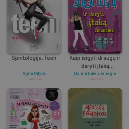
Spintologija. Teen
Kaip įsigyti draugų ir
daryti įtaką
Agnė Gilytė
žmonėms. Patarimai
Donna Dale Carnegie
Prieš
5 mėn.
Prieš
6 mėn.
paauglėms