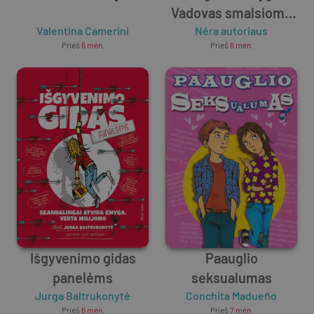
Vadovas smalsioms
Valentina Camerini
ir sumanioms
Nėra autoriaus
Prieš
6 mėn.
Prieš
6 mėn.
mergaitėms
Išgyvenimo gidas
Paauglio
panelėms
seksualumas
Jurga Baltrukonytė
Conchita Madueño
Prieš
6 mėn.
Prieš
7 mėn.