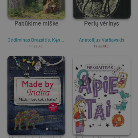
Pabūkime miške
Perlų vėrinys
Gediminas Brazaitis
,
Kęstutis Pėtelis
Anatolijus Varšavskis
,
Janina Šepetienė
Prieš
3 d.
Prieš
10 d.