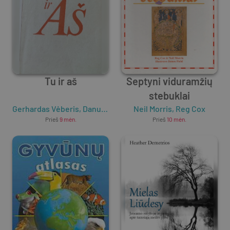
Tu ir aš
Septyni viduramžių
stebuklai
Gerhardas Vėberis
,
Danuta Vėber
Neil Morris
,
Reg Cox
Prieš
9 mėn.
Prieš
10 mėn.