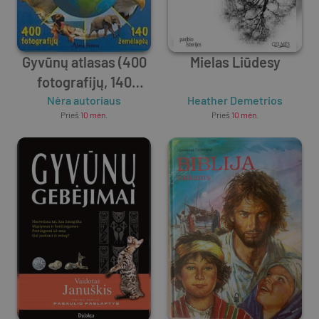
Gyvūnų atlasas (400
Mielas Liūdesy
fotografijų, 140
Nėra autoriaus
žemėlapių)
Heather Demetrios
Prieš
10 mėn.
Prieš
10 mėn.