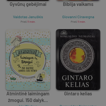
Gyvūnų gebėjimai
Biblija vaikams
Vaidotas Januškis
Giovanni Ciravegna
Prieš
11 mėn.
Prieš
11 mėn.
Atmintinė laimingam
Gintaro kelias
žmogui. 150 dalykų,