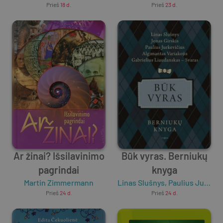
Prieš
18 d.
Prieš
23 d.
Ar žinai? Išsilavinimo
Būk vyras. Berniukų
pagrindai
knyga
Martin Zimmermann
Linas Slušnys
,
Paulius Jurkevičius
Prieš
24 d.
Prieš
24 d.