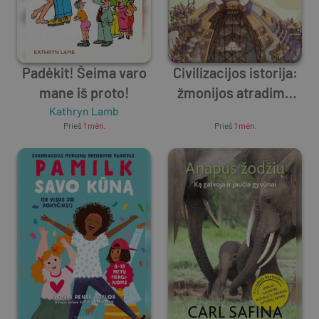
Padėkit! Šeima varo
Civilizacijos istorija:
mane iš proto!
žmonijos atradimų
Kathryn Lamb
Unknown Author
istorija
Prieš
1 mėn.
Prieš
1 mėn.