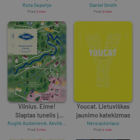
pasitelkiant
Ruta Sepetys
Kaip pasiekti tai, kas
Daniel Smith
Prieš
2 mėn.
Prieš
2 mėn.
atsiminimus
neįmanoma
Vilnius. Eime!
Youcat. Lietuviškas
Slaptas tunelis į
jaunimo katekizmas
Rugilė Audenienė
Pavilnį
,
Akvilė Magicdust
Nėra autoriaus
Prieš
3 mėn.
Prieš
4 mėn.