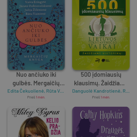
Nuo ančiuko iki
500 įdomiausių
gulbės. Mergaičių
klausimų. Žaidžiame
Edita Čekuolienė
knyga
,
Rūta Vainienė
Danguolė Kandrotienė
,
Jūratė Dobrovolskienė
viktoriną!
,
Roma Blėkienė
,
Vai
Prieš
1 mėn.
Prieš
1 mėn.