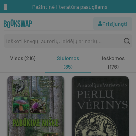
Pažintinė literatūra paaugliams
Prisijungti
Visos (216)
Siūlomos
Ieškomos
(85)
(176)